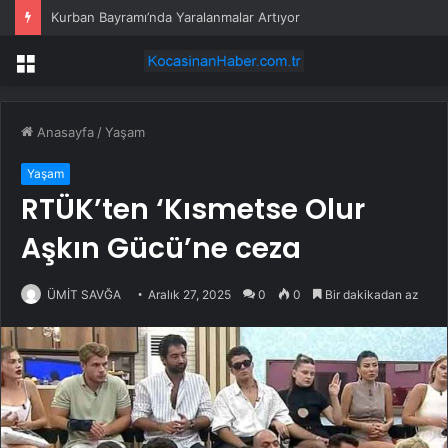
Kurban Bayramı’nda Yaralanmalar Artıyor
Menü
Anasayfa
/
Yaşam
Yaşam
RTÜK’ten ‘Kısmetse Olur
Aşkın Gücü’ne ceza
ÜMİT SAVĞA
Aralık 27, 2025
0
0
Bir dakikadan az