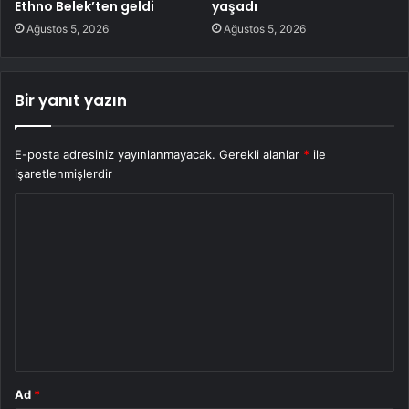
Ethno Belek’ten geldi
yaşadı
Ağustos 5, 2026
Ağustos 5, 2026
Bir yanıt yazın
E-posta adresiniz yayınlanmayacak.
Gerekli alanlar
*
ile
işaretlenmişlerdir
Y
o
r
u
m
*
Ad
*