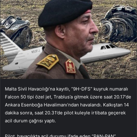
Malta Sivil Havacılığı’na kayıtlı, “9H-DFS” kuyruk numaralı
Falcon 50 tipi özel jet, Trablus’a gitmek üzere saat 20.17’de
Ankara Esenboğa Havalimanı’ndan havalandı. Kalkıştan 14
dakika sonra, saat 20.31’de pilot kuleyle irtibata geçerek
acil durum çağrısı yaptı.
Pilot, havacılıkta acil durumu ifade eden “PAN-PAN”