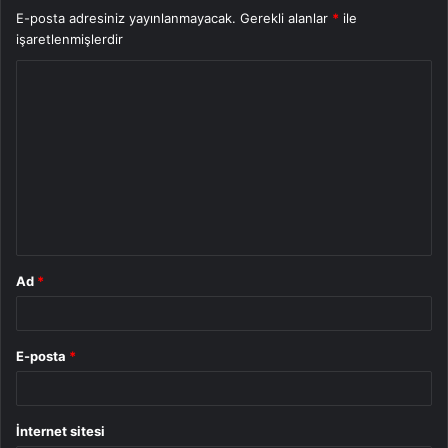
E-posta adresiniz yayınlanmayacak.
Gerekli alanlar
*
ile
işaretlenmişlerdir
Y
o
r
u
m
*
Ad
*
E-posta
*
İnternet sitesi