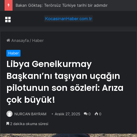
Bakan Göktaş: Terörsüz Türkiye tarihi bir adımdır
Menü
Anasayfa
/
Haber
Haber
Libya Genelkurmay
Başkanı’nı taşıyan uçağın
pilotunun son sözleri: Arıza
çok büyük!
NURCAN BAYRAM
Aralık 27, 2025
0
0
2 dakika okuma süresi