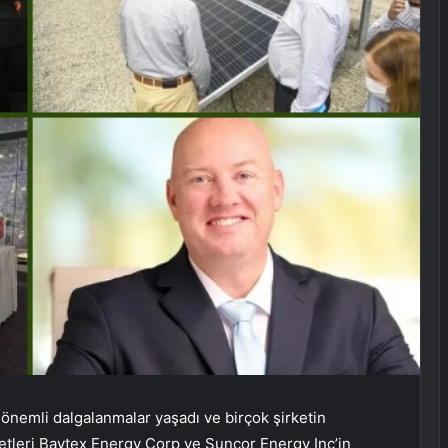
nemli dalgalanmalar yaşadı ve birçok şirketin
rketleri Baytex Energy Corp ve Suncor Energy Inc’in