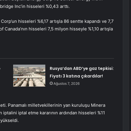
bridge Inc’in hisseleri %0,43 arttı.
orp’un hisseleri %6,17 artışla 86 sentte kapandı ve 7,7
 Canada’nın hisseleri 7,5 milyon hisseyle %1,10 artışla
e
Rusya’dan ABD’ye gaz tepkisi:
Fiyatı 3 katına çıkardılar!
Ağustos 7, 2026
keti. Panamalı milletvekillerinin yan kuruluşu Minera
iptalini iptal etme kararının ardından hisseleri %11
 yükseldi.