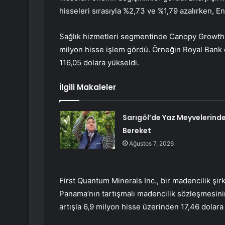
hisseleri sırasıyla %2,73 ve %1,79 azalırken, En
Sağlık hizmetleri segmentinde Canopy Growth C
milyon hisse işlem gördü. Örneğin Royal Bank of
116,05 dolara yükseldi.
İlgili Makaleler
Sarıgöl’de Yaz Meyvelerind
Bereket
Ağustos 7, 2026
First Quantum Minerals Inc., bir madencilik şir
Panama’nın tartışmalı madencilik sözleşmesinin 
artışla 6,9 milyon hisse üzerinden 17,46 dolara