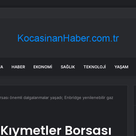
lu başka bir renge boyadılar: Sıcaklık 10 derece birden çakıldı
FA
HABER
EKONOMI
SAĞLIK
TEKNOLOJI
YAŞAM
sası önemli dalgalanmalar yaşadı; Enbridge yenilenebilir gaz
Kıymetler Borsası