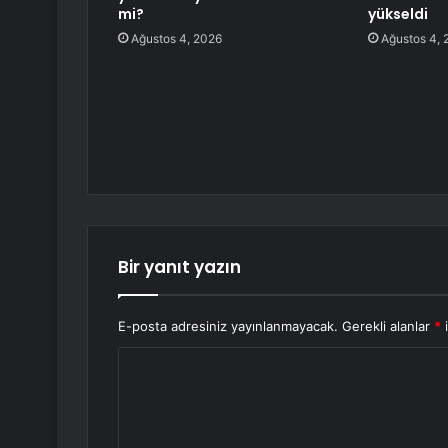
mi?
yükseldi
Ağustos 4, 2026
Ağustos 4, 
Bir yanıt yazın
E-posta adresiniz yayınlanmayacak.
Gerekli alanlar
*
i
Y
o
r