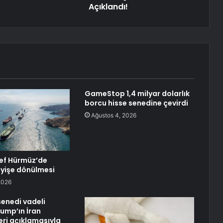
Açıklandı!
GameStop 1,4 milyar dolarlık
borcu hisse senedine çevirdi
Ağustos 4, 2026
ef Hürmüz’de
eyişe dönülmesi
2026
senedi vadeli
rump’ın İran
ri açıklamasıyla