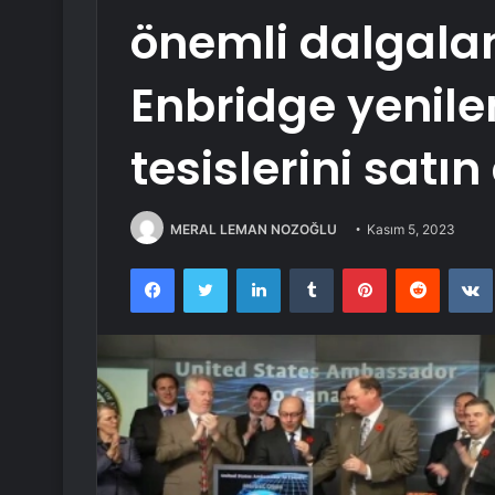
önemli dalgala
Enbridge yenile
tesislerini satın
MERAL LEMAN NOZOĞLU
Kasım 5, 2023
Facebook
Twitter
LinkedIn
Tumblr
Pinterest
Reddit