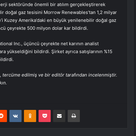
enerji sektöründe önemli bir atılım gerçekleştirerek
ir doğal gaz tesisini Morrow Renewables’tan 1,2 milyar
e’i Kuzey Amerika’daki en büyük yenilenebilir doğal gaz
üncü çeyrekte 500 milyon dolar kar bildirdi.
ional Inc., üçüncü çeyrekte net karının analist
a yükseldiğini bildirdi. Şirket ayrıca satışlarının %15
ldirdi.
tercüme edilmiş ve bir editör tarafından incelenmiştir.
kın.
erest
Reddit
VKontakte
Odnoklassniki
Pocket
E-Posta ile paylaş
Yazdır