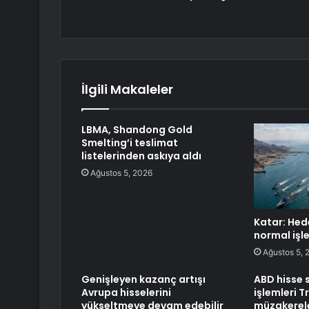
İlgili Makaleler
LBMA, Shandong Gold
Smelting’i teslimat
listelerinden askıya aldı
Ağustos 5, 2026
Katar: Hed
normal işl
Ağustos 5, 
Genişleyen kazanç artışı
ABD hisse 
Avrupa hisselerini
işlemleri T
yükseltmeye devam edebilir
müzakerele