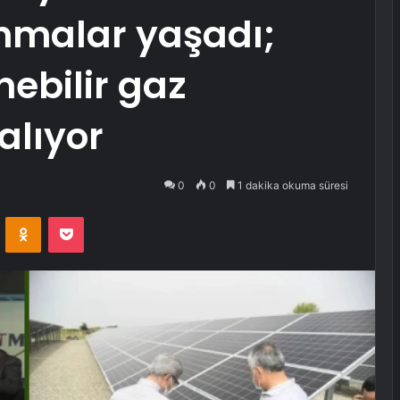
nmalar yaşadı;
nebilir gaz
 alıyor
0
0
1 dakika okuma süresi
VKontakte
Odnoklassniki
Pocket