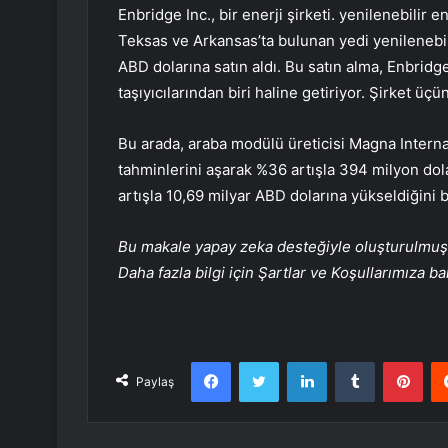
Enbridge Inc., bir enerji şirketi. yenilenebilir 
Teksas ve Arkansas’ta bulunan yedi yenilenebil
ABD dolarına satın aldı. Bu satın alma, Enbridg
taşıyıcılarından biri haline getiriyor. Şirket üç
Bu arada, araba modülü üreticisi Magna Internat
tahminlerini aşarak %36 artışla 394 milyon dolar
artışla 10,69 milyar ABD dolarına yükseldiğini bi
Bu makale yapay zeka desteğiyle oluşturulmuş, 
Daha fazla bilgi için Şartlar ve Koşullarımıza ba
Facebook
Twitter
LinkedIn
Tumblr
Pint
Paylaş