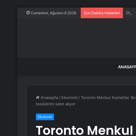
Otoyo
Cumartesi, Ağustos 8 2026
Son Dakika Haberleri
ANASAY
Anasayfa
/
Ekonomi
/
Toronto Menkul Kıymetler Bor
tesislerini satın alıyor
Ekonomi
Toronto Menkul 