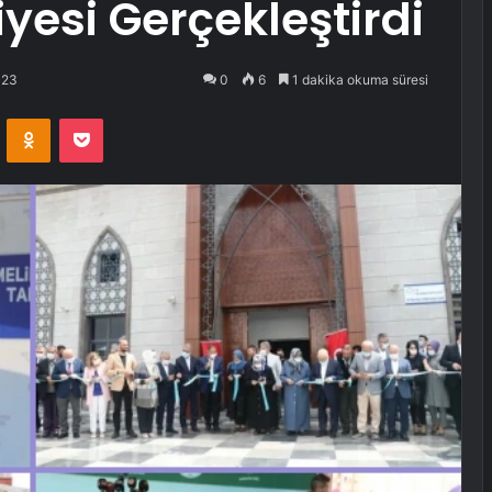
yesi Gerçekleştirdi
023
0
6
1 dakika okuma süresi
VKontakte
Odnoklassniki
Pocket