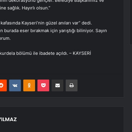
atinin dekorasyonu gençler. Belediye Başkanımız ve
e sağlık. Hayırlı olsun.”
afasında Kayseri’nin güzel anıları var” dedi.
 burada eser bırakmak için yarıştığı biliniyor. Sayın
orum.
urdela bölümü ile ibadete açıldı. – KAYSERİ
erest
Reddit
VKontakte
Odnoklassniki
Pocket
E-Posta ile paylaş
Yazdır
YILMAZ