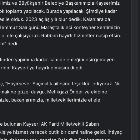
. Valimiz ve Büyükşehir Belediye Başkanımızla Kayserimiz
çok toplantı yapılacak. Burada yapılacak. Şimdiye kadar
ile olduk. 2023 açılış yılı olur dedik. Kalanlara da
Temmuz Salı günü Maraş’ta ikinci konteyner kentimizin
 el ele çalışıyoruz. Rabbim hayırlı hizmetler nasip etsin.
um” dedi.
linden yapımına kadar camide emeğini esirgemeyen
nin Kayseri’ye hayırlı olmasını diledi.
, “Hayırsever Saçmalık ailesine teşekkür ediyoruz. Ne
 olmak ne güzel duygu. Melikgazi Önder ve ekibine
zle, bakanlarımızla, milletvekillerimizle el ele
 bulunan Kayseri AK Parti Milletvekili Şaban
işiye hizmet verecek butik bir cami haline geldi. İhtiyaç