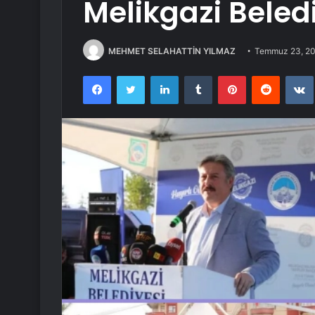
Melikgazi Beledi
MEHMET SELAHATTİN YILMAZ
Temmuz 23, 2
Facebook
Twitter
LinkedIn
Tumblr
Pinterest
Reddit