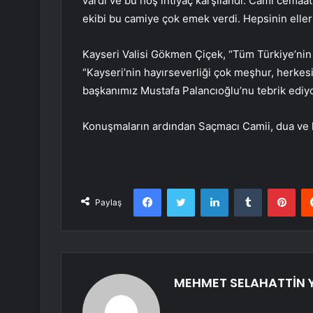
vardı ve bu hoş ihtiyaç karşılandı. Cami cema
ekibi bu camiye çok emek verdi. Hepsinin ellerin
Kayseri Valisi Gökmen Çiçek, “Tüm Türkiye’nin k
“Kayseri’nin hayırseverliği çok meşhur, herkesin
başkanımız Mustafa Palancıoğlu’nu tebrik ediy
Konuşmaların ardından Saçmacı Camii, dua ve k
Facebook
Twitter
LinkedIn
Tumblr
Pint
Paylaş
MEHMET SELAHATTİN 