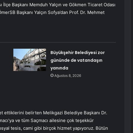
ası İlçe Başkanı Memduh Yalçın ve Gökmen Ticaret Odası
merSB Başkanı Yalçın Sofya’dan Prof. Dr. Mehmet
Büyükşehir Belediyesi zor
gününde de vatandaşın
yanında
Ağustos 8, 2026
t ettiklerini belirten Melikgazi Belediye Başkanı Dr.
acı’ya ve tüm Saçmacı ailesine çok teşekkür
osyal tesis, cami gibi birçok hizmet yapıyoruz. Bütün