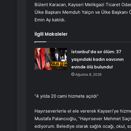
Bülent Karacan, Kayseri Melikgazi Ticaret Od
Ülke Başkanı Memduh Yalçın ve Ülke Başkanı Ö
Emin Ay katıldı.
İlgili Makaleler
İstanbul’da sır ölüm: 37
yaşındaki kadın savcının
evinde ölü bulundu!
Ağustos 8, 2026
“4 yılda 20 cami hizmete açıldı”
Hayırseverlerle el ele vererek Kayseri’ye hizme
Mustafa Palancıoğlu, “Hayırsever Mehmet Saçm
ediyorum. Belediye olarak sağlık ocağı, okul, s