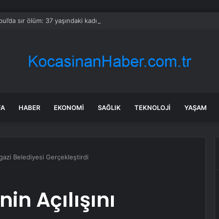
bul’da sır ölüm: 37 yaşındaki kadın savcının evinde ölü bulundu!
FA
HABER
EKONOMI
SAĞLIK
TEKNOLOJI
YAŞAM
kgazi Belediyesi Gerçekleştirdi
in Açılışını