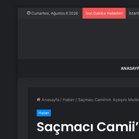
İstan
Cumartesi, Ağustos 8 2026
Son Dakika Haberleri
ANASAY
Anasayfa
/
Haber
/
Saçmacı Camii’nin Açılışını Meli
Haber
Saçmacı Camii’n