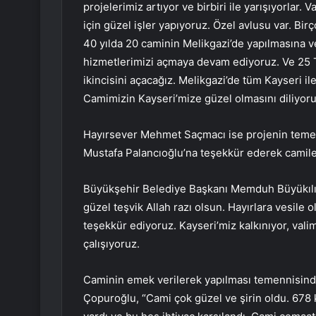
projelerimiz artıyor ve birbiri ile yarışıyorlar
için güzel işler yapıyoruz. Özel avlusu var. Bir
40 yılda 20 caminin Melikgazi’de yapılmasına ves
hizmetlerimizi açmaya devam ediyoruz. Ve 25 
ikincisini açacağız. Melikgazi’de tüm Kayseri ile
Camimizin Kayseri’mize güzel olmasını diliyor
Hayırsever Mehmet Saçmacı ise projenin teme
Mustafa Palancıoğlu’na teşekkür ederek camileri
Büyükşehir Belediye Başkanı Memduh Büyükılıç
güzel teşvik Allah razı olsun. Hayırlara vesile
teşekkür ediyoruz. Kayseri’miz kalkınıyor, valimi
çalışıyoruz.
Caminin emek verilerek yapılması temennisinde
Çopuroğlu, “Cami çok güzel ve şirin oldu. 678 k