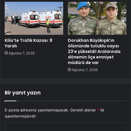
Kilis’te Trafik Kazası: 8
Dorukhan Büyükışık’ın
Yaralı
ölümünde tutuklu sayısı
23’e yükseldi! Aralarında
Ağustos 7, 2026
dönemin ilçe emniyet
müdürü de var
Ağustos 7, 2026
Bir yanıt yazın
E-posta adresiniz yayınlanmayacak.
Gerekli alanlar
*
ile
işaretlenmişlerdir
Y