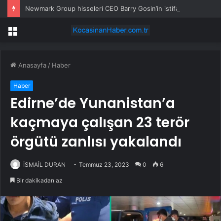
Newmark Group hisseleri CEO Barry Gosin’in istifa planıyla düştü
Menü
Anasayfa
/
Haber
Haber
Edirne’de Yunanistan’a
kaçmaya çalışan 23 terör
örgütü zanlısı yakalandı
İSMAİL DURAN
Temmuz 23, 2023
0
6
Bir dakikadan az