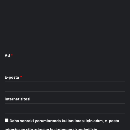
o
r
u
m
*
Ad
*
E-posta
*
İnternet sitesi
Daha sonraki yorumlarımda kullanılması için adım, e-posta
adresim ve site adresim bu tarayıcıya kaydedilsin.