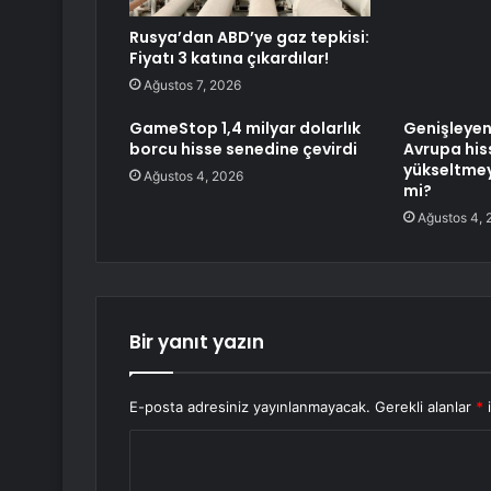
Rusya’dan ABD’ye gaz tepkisi:
Fiyatı 3 katına çıkardılar!
Ağustos 7, 2026
GameStop 1,4 milyar dolarlık
Genişleyen
borcu hisse senedine çevirdi
Avrupa hiss
yükseltmey
Ağustos 4, 2026
mi?
Ağustos 4, 
Bir yanıt yazın
E-posta adresiniz yayınlanmayacak.
Gerekli alanlar
*
i
Y
o