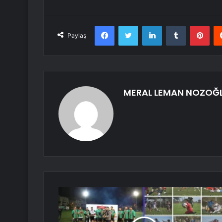
Facebook
Twitter
LinkedIn
Tumblr
Pint
Paylaş
MERAL LEMAN NOZOĞ