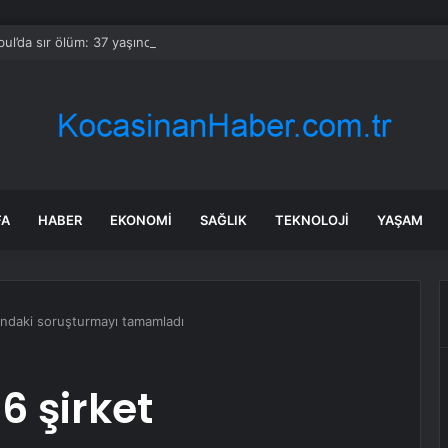
bul’da sır ölüm: 37 yaşındaki kadın savcının evinde ölü bulundu!
FA
HABER
EKONOMI
SAĞLIK
TEKNOLOJI
YAŞAM
ındaki soruşturmayı tamamladı
6 şirket