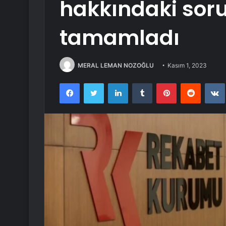
hakkındaki sor
tamamladı
MERAL LEMAN NOZOĞLU
Kasım 1, 2023
Facebook
Twitter
LinkedIn
Tumblr
Pinterest
Reddit