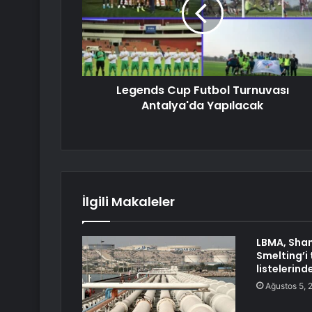
Legends Cup Futbol Turnuvası
Antalya'da Yapılacak
İlgili Makaleler
LBMA, Sha
Smelting’i
listelerind
Ağustos 5, 