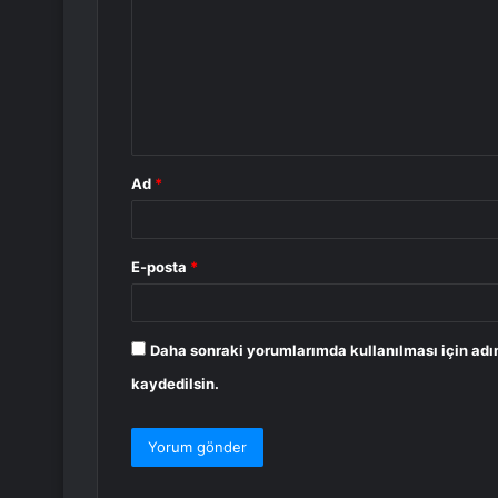
r
u
m
*
Ad
*
E-posta
*
Daha sonraki yorumlarımda kullanılması için adı
kaydedilsin.