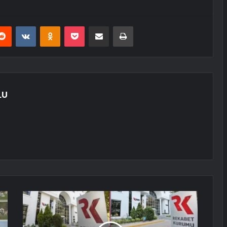
erest
Reddit
VKontakte
Odnoklassniki
Pocket
E-Posta ile paylaş
Yazdır
LU