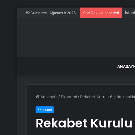
İstan
Cumartesi, Ağustos 8 2026
Son Dakika Haberleri
ANASAY
Anasayfa
/
Ekonomi
/
Rekabet Kurulu 6 şirket hakk
Ekonomi
Rekabet Kurulu 