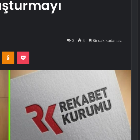
uşturmayı
0
4
Bir dakikadan az
VKontakte
Odnoklassniki
Pocket