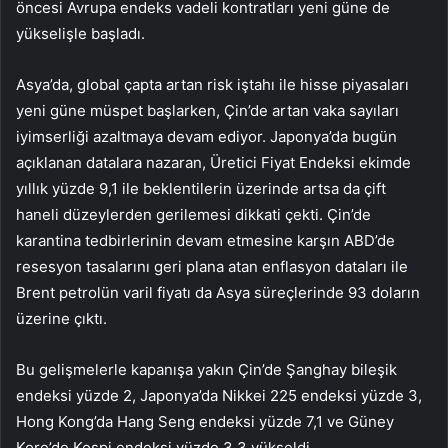
öncesi Avrupa endeks vadeli kontratları yeni güne de
yükselişle başladı.
Asya’da, global çapta artan risk iştahı ile hisse piyasaları
yeni güne müspet başlarken, Çin’de artan vaka sayıları
iyimserliği azaltmaya devam ediyor. Japonya’da bugün
açıklanan datalara nazaran, Üretici Fiyat Endeksi ekimde
yıllık yüzde 9,1 ile beklentilerin üzerinde artsa da çift
haneli düzeylerden gerilemesi dikkati çekti. Çin’de
karantina tedbirlerinin devam etmesine karşın ABD’de
resesyon tasalarını geri plana atan enflasyon dataları ile
Brent petrolün varil fiyatı da Asya süreçlerinde 93 doların
üzerine çıktı.
Bu gelişmelerle kapanışa yakın Çin’de Şanghay bileşik
endeksi yüzde 2, Japonya’da Nikkei 225 endeksi yüzde 3,
Hong Kong’da Hang Seng endeksi yüzde 7,1 ve Güney
Kore’de Kospi endeksi yüzde 3,3 yükseldi.