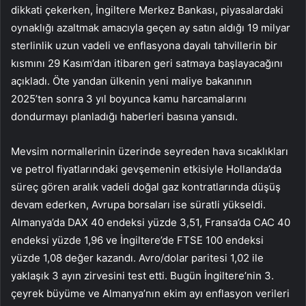
dikkati çekerken, İngiltere Merkez Bankası, piyasalardaki
oynaklığı azaltmak amacıyla geçen ay satın aldığı 19 milyar
sterlinlik uzun vadeli ve enflasyona dayalı tahvillerin bir
kısmını 29 Kasım’dan itibaren geri satmaya başlayacağını
açıkladı. Öte yandan ülkenin yeni maliye bakanının
2025’ten sonra 3 yıl boyunca kamu harcamalarını
dondurmayı planladığı haberleri basına yansıdı.
Mevsim normallerinin üzerinde seyreden hava sıcaklıkları
ve petrol fiyatlarındaki gevşemenin etkisiyle Hollanda’da
süreç gören aralık vadeli doğal gaz kontratlarında düşüş
devam ederken, Avrupa borsaları ise süratli yükseldi.
Almanya’da DAX 40 endeksi yüzde 3,51, Fransa’da CAC 40
endeksi yüzde 1,96 ve İngiltere’de FTSE 100 endeksi
yüzde 1,08 değer kazandı. Avro/dolar paritesi 1,02 ile
yaklaşık 3 ayın zirvesini test etti. Bugün İngiltere’nin 3.
çeyrek büyüme ve Almanya’nın ekim ayı enflasyon verileri