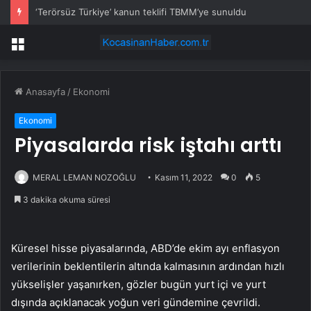
‘Terörsüz Türkiye’ kanun teklifi TBMM’ye sunuldu
Menü
Anasayfa
/
Ekonomi
Ekonomi
Piyasalarda risk iştahı arttı
MERAL LEMAN NOZOĞLU
Kasım 11, 2022
0
5
3 dakika okuma süresi
Küresel hisse piyasalarında, ABD’de ekim ayı enflasyon
verilerinin beklentilerin altında kalmasının ardından hızlı
yükselişler yaşanırken, gözler bugün yurt içi ve yurt
dışında açıklanacak yoğun veri gündemine çevrildi.