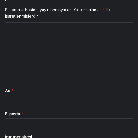
E-posta adresiniz yayınlanmayacak.
Gerekli alanlar
*
ile
işaretlenmişlerdir
Y
o
r
u
m
*
Ad
*
E-posta
*
İnternet sitesi