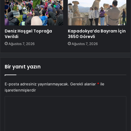
Deniz Hoşgel Toprağa
Kapadokya’da Bayram İçin
Verildi
3650 Görevli
Ağustos 7, 2026
Ağustos 7, 2026
Bir yanıt yazın
E-posta adresiniz yayınlanmayacak.
Gerekli alanlar
*
ile
işaretlenmişlerdir
Y
o
r
u