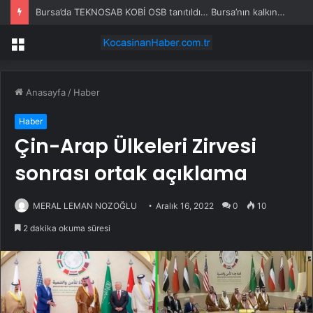
Bursa’da TEKNOSAB KOBİ OSB tanıtıldı… Bursa’nın kalkınma yolculuğunda yeni dönem
Menü
Anasayfa
/
Haber
Haber
Çin-Arap Ülkeleri Zirvesi
sonrası ortak açıklama
MERAL LEMAN NOZOĞLU
Aralık 16, 2022
0
10
2 dakika okuma süresi