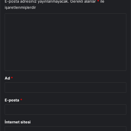
E-posta adresiniz yayınlanmayacak.
Gerekli alanlar
*
ile
işaretlenmişlerdir
Y
o
r
u
m
*
Ad
*
E-posta
*
İnternet sitesi