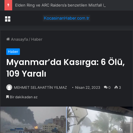
Elden Ring ve ARC Raiders’a benzetilen Mistfall Hunter, bir milyon oyuncuya ulaştı
Menü
Anasayfa
/
Haber
Haber
Myanmar’da Kasırga: 6 Ölü,
109 Yaralı
MEHMET SELAHATTİN YILMAZ
Nisan 22, 2023
0
3
Bir dakikadan az