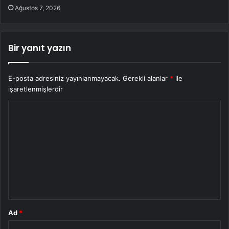
Ağustos 7, 2026
Bir yanıt yazın
E-posta adresiniz yayınlanmayacak.
Gerekli alanlar
*
ile
işaretlenmişlerdir
Y
o
r
u
m
*
Ad
*