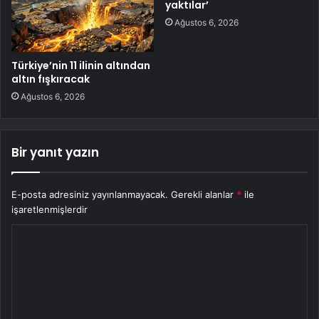
yaktılar’
Ağustos 6, 2026
Türkiye’nin 11 ilinin altından
altın fışkıracak
Ağustos 6, 2026
Bir yanıt yazın
E-posta adresiniz yayınlanmayacak.
Gerekli alanlar
*
ile
işaretlenmişlerdir
Y
o
r
u