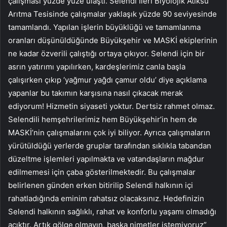
çalışması yüzde yüze ulaştı. Selendi İleri Biyolojik Atıksu
Arıtma Tesisinde çalışmalar yaklaşık yüzde 90 seviyesinde
tamamlandı. Yapılan işlerin büyüklüğü ve tamamlanma
oranları düşünüldüğünde Büyükşehir ve MASKİ ekiplerinin
ne kadar özverili çalıştığı ortaya çıkıyor. Selendi için bir
asrın yatırımı yapılırken, kardeşlerimiz canla başla
çalışırken çıkıp ‘yağmur yağdı çamur oldu’ diye açıklama
yapanlar bu takımın karşısına nasıl çıkacak merak
ediyorum! Hizmetin siyaseti yoktur. Dertsiz rahmet olmaz.
Selendili hemşehrilerimiz hem Büyükşehir’in hem de
MASKİ’nin çalışmalarını çok iyi biliyor. Ayrıca çalışmaların
yürütüldüğü yerlerde gruplar tarafından sıklıkla tabandan
düzeltme işlemleri yapılmakta ve vatandaşların mağdur
edilmemesi için çaba gösterilmektedir. Bu çalışmalar
belirlenen günden erken bitirilip Selendi halkının içi
rahatladığında eminim rahatsız olacaksınız. Hedefinizin
Selendi halkının sağlıklı, rahat ve konforlu yaşamı olmadığı
açıktır. Artık gölge olmayın, başka nimetler istemiyoruz”