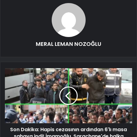
MERAL LEMAN NOZOĞLU
Son Dakika: Hapis cezasının ardından 6'lı masa
sahaya indi! İmamoğlu, Saraçhane'de halka