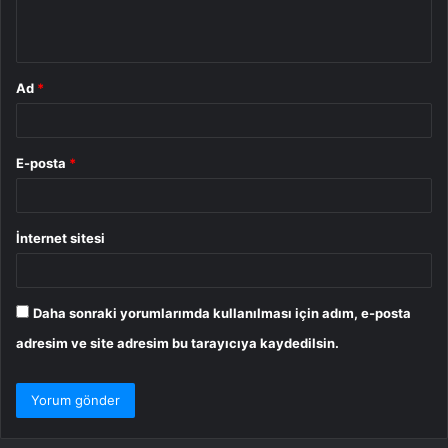
m
*
Ad
*
E-posta
*
İnternet sitesi
Daha sonraki yorumlarımda kullanılması için adım, e-posta
adresim ve site adresim bu tarayıcıya kaydedilsin.