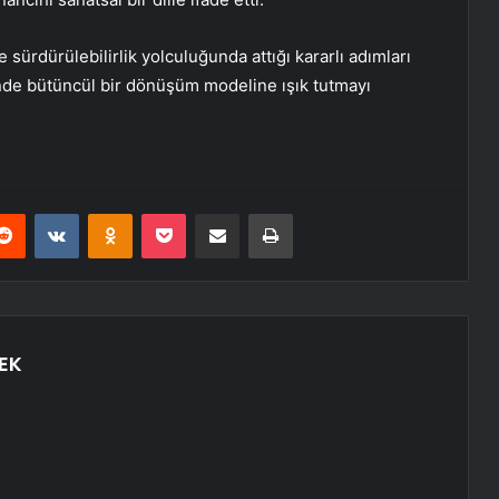
sürdürülebilirlik yolculuğunda attığı kararlı adımları
nde bütüncül bir dönüşüm modeline ışık tutmayı
erest
Reddit
VKontakte
Odnoklassniki
Pocket
E-Posta ile paylaş
Yazdır
EK