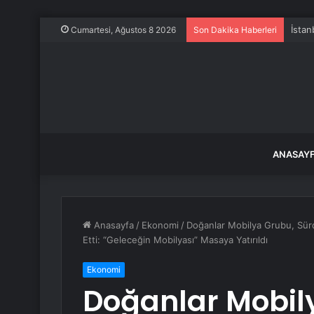
İstan
Cumartesi, Ağustos 8 2026
Son Dakika Haberleri
ANASAY
Anasayfa
/
Ekonomi
/
Doğanlar Mobilya Grubu, Sürd
Etti: “Geleceğin Mobilyası” Masaya Yatırıldı
Ekonomi
Doğanlar Mobil