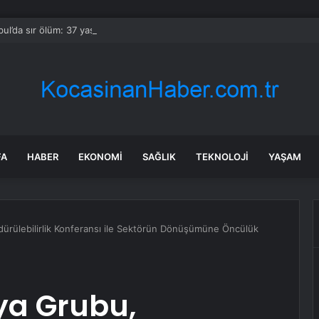
bul’da sır ölüm: 37 yaşındaki kadın savcının evinde ölü bulundu!
FA
HABER
EKONOMI
SAĞLIK
TEKNOLOJI
YAŞAM
ürülebilirlik Konferansı ile Sektörün Dönüşümüne Öncülük
ya Grubu,