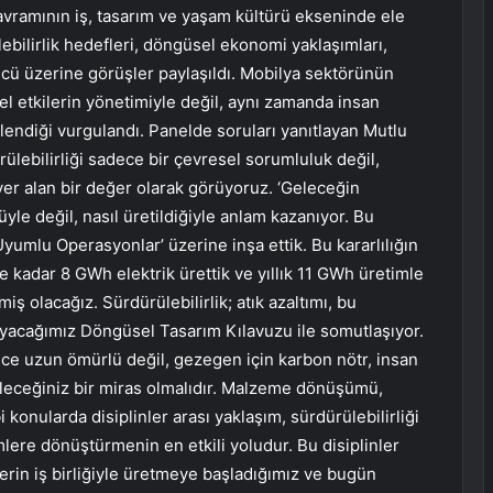
kavramının iş, tasarım ve yaşam kültürü ekseninde ele
bilirlik hedefleri, döngüsel ekonomi yaklaşımları,
 üzerine görüşler paylaşıldı. Mobilya sektörünün
el etkilerin yönetimiyle değil, aynı zamanda insan
llendiği vurgulandı. Panelde soruları yanıtlayan Mutlu
ülebilirliği sadece bir çevresel sorumluluk değil,
er alan bir değer olarak görüyoruz. ‘Geleceğin
le değil, nasıl üretildiğiyle anlam kazanıyor. Bu
umlu Operasyonlar’ üzerine inşa ettik. Bu kararlılığın
 kadar 8 GWh elektrik ürettik ve yıllık 11 GWh üretimle
iş olacağız. Sürdürülebilirlik; atık azaltımı, bu
layacağımız Döngüsel Tasarım Kılavuzu ile somutlaşıyor.
ce uzun ömürlü değil, gezegen için karbon nötr, insan
ileceğiniz bir miras olmalıdır. Malzeme dönüşümü,
bi konularda disiplinler arası yaklaşım, sürdürülebilirliği
ere dönüştürmenin en etkili yoludur. Bu disiplinler
nlerin iş birliğiyle üretmeye başladığımız ve bugün