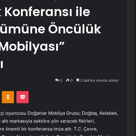
k Konferansı ile
şümüne Öncülük
 Mobilyası”
ı
0
0
3 dakika okuma süresi
VKontakte
Odnoklassniki
Pocket
ikçi oyuncusu
Doğanlar Mobilya Grubu
; Doğtaş, Kelebek,
ltı markasıyla sektöre yön verecek fikirleri,
e önemli bir konferansa imza attı. T.C. Çevre,