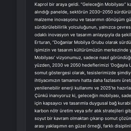
Kaprol bir araya geldi. “Geleceğin Mobilyası” 
alındığı panelde, sektörün 2030–2050 sürdürüle
malzeme inovasyonu ve tasarımın dönüşüm gücü
sürdürülebilirlik yolculuğunun, yalnızca çevres
odaklı inovasyon ve tasarım anlayışıyla da şeki
Erturan, “Doğanlar Mobilya Grubu olarak sürdür
işimizin ve tasarım kültürümüzün merkezinde y
Mobilyası’ vizyonumuz, sadece nasıl göründüğüy
yüzden, 2030 ve 2050 hedeflerimizi ’Doğayla Uy
somut göstergesi olarak, tesislerimizde şimdiye
ihtiyacımızın tamamını hatta daha fazlasını üretm
yenilenebilir enerji kullanımı ve 2025’te hazır
Çünkü inanıyoruz ki, geleceğin mobilyası, sade
için kapsayıcı ve tasarımla duygusal bağ kurab
karbon nötr üretim veya sıfır atık stratejileri gi
soyut bir kavram olmaktan çıkarıp somut çözüml
arası yaklaşımın en güzel örneği, farklı disipli