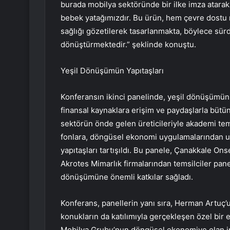
burada mobilya sektöründe bir ilke imza atarak 
bebek yatağımızdır. Bu ürün, hem çevre dostu
sağlığı gözetilerek tasarlanmakta, böylece sür
dönüştürmektedir.” şeklinde konuştu.
Yeşil Dönüşümün Yapıtaşları
Konferansın ikinci panelinde, yeşil dönüşümün 
finansal kaynaklara erişim ve paydaşlarla bütün
sektörün önde gelen üreticileriyle akademi tems
fonlara, döngüsel ekonomi uygulamalarından uz
yapıtaşları tartışıldı. Bu panele, Çanakkale O
Akrotes Mimarlık firmalarından temsilciler panel
dönüşümüne önemli katkılar sağladı.
Konferans, panellerin yanı sıra, Herman Artuç’
konukların da katılımıyla gerçekleşen özel bir e
Mobilya Grubu’nun döngüsel ekonomiye olan inanc