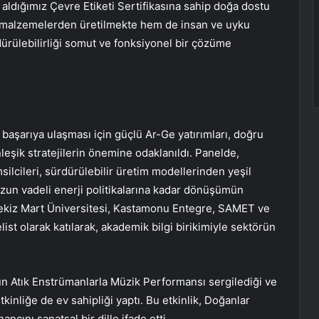
aldığımız Çevre Etiketi Sertifikasına sahip doğa dostu
 malzemelerden üretilmekte hem de insan ve uyku
dürülebilirliği somut ve fonksiyonel bir çözüme
başarıya ulaşması için güçlü Ar-Ge yatırımları, doğru
leşik stratejilerin önemine odaklanıldı. Panelde,
ilcileri, sürdürülebilir üretim modellerinden yeşil
un vadeli enerji politikalarına kadar dönüşümün
nsekiz Mart Üniversitesi, Kastamonu Entegre, SAMET ve
ist olarak katılarak, akademik bilgi birikimiyle sektörün
un Atık Enstrümanlarla Müzik Performansı sergilediği ve
tkinliğe de ev sahipliği yaptı. Bu etkinlik, Doğanlar
ını sanatsal bir dille ifade etti.