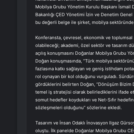
Mobilya Grubu Yönetim Kurulu Başkanı İsmail Doğ
Bakanlığı ÇED Yönetimi İzin ve Denetim Genel 
bu değerli belge ile şirket, mobilya sektöründe
Konferansta, çevresel, ekonomik ve toplumsa
olabileceği; akademi, özel sektör ve tasarım d
açılış konuşmasını Doğanlar Mobilya Grubu Yön
Doğan konuşmasında, “Türk mobilya sektörünün, 
fazlasına katkı sağlayan ve geniş istihdam pot
rol oynayan bir kol olduğunu vurguladı. Sürdürül
gördüklerini belirten Doğan, “Dönüşüm Bizim
temel iş stratejisi olarak belirlediklerini ifade 
somut hedefler koydukları ve Net-Sıfır hedefin
sözleşmeleri olduğunu” sözlerine ekledi.
Tasarım ve İnsan Odaklı İnovasyon Ilgaz Gürs
oluştu. İlk panelde Doğanlar Mobilya Grubu CE