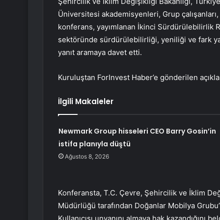
Şehircilik ve İklim Değişikliği Bakanlığı, Türki
Üniversitesi akademisyenleri, Grup çalışanları, k
konferans, yayımlanan İkinci Sürdürülebilirlik
sektöründe sürdürülebilirliği, yeniliği ve fark y
yanıt aramaya davet etti.
Kuruluştan ForInvest Haber’e gönderilen açıkl
İlgili Makaleler
Newmark Group hisseleri CEO Barry Gosin’in
istifa planıyla düştü
Ağustos 8, 2026
Konferansta, T.C. Çevre, Şehircilik ve İklim De
Müdürlüğü tarafından Doğanlar Mobilya Grubu’
Kullanıcısı unvanını almaya hak kazandığını bel