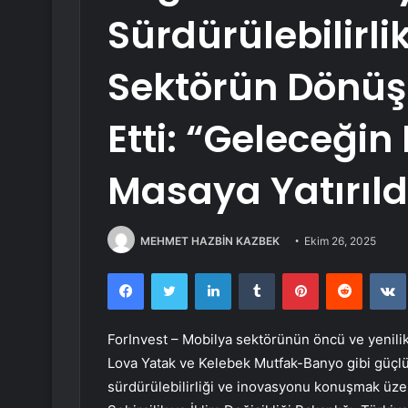
Sürdürülebilirli
Sektörün Dönü
Etti: “Geleceğin
Masaya Yatırıld
MEHMET HAZBİN KAZBEK
Ekim 26, 2025
Facebook
Twitter
LinkedIn
Tumblr
Pinterest
Reddit
ForInvest – Mobilya sektörünün öncü ve yenil
Lova Yatak ve Kelebek Mutfak-Banyo gibi güçlü a
sürdürülebilirliği ve inovasyonu konuşmak üzer