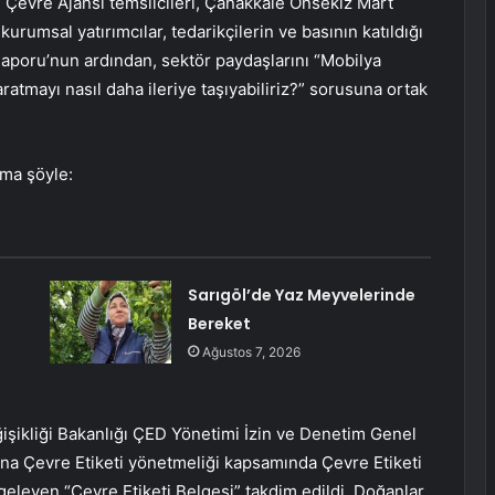
ye Çevre Ajansı temsilcileri, Çanakkale Onsekiz Mart
urumsal yatırımcılar, tedarikçilerin ve basının katıldığı
 Raporu’nun ardından, sektör paydaşlarını “Mobilya
aratmayı nasıl daha ileriye taşıyabiliriz?” sorusuna ortak
ama şöyle:
Sarıgöl’de Yaz Meyvelerinde
Bereket
Ağustos 7, 2026
ğişikliği Bakanlığı ÇED Yönetimi İzin ve Denetim Genel
na Çevre Etiketi yönetmeliği kapsamında Çevre Etiketi
geleyen “Çevre Etiketi Belgesi” takdim edildi. Doğanlar