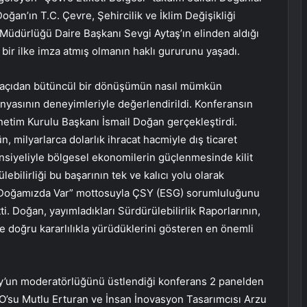
an’ın T.C. Çevre, Şehircilik ve İklim Değişikliği
Müdürlüğü Daire Başkanı Sevgi Aytaş’ın elinden aldığı
 bir ilke imza atmış olmanın haklı gururunu yaşadı.
l açıdan bütüncül bir dönüşümün nasıl mümkün
ünyasının deneyimleriyle değerlendirildi. Konferansın
etim Kurulu Başkanı İsmail Doğan gerçekleştirdi.
milyarlarca dolarlık ihracat hacmiyle dış ticaret
ansiyeliyle bölgesel ekonomilerin güçlenmesinde kilit
ebilirliği bu başarının tek ve kalıcı yolu olarak
 Doğamızda Var” mottosuyla ÇSY (ESG) sorumluluğunu
etti. Doğan, yayımladıkları Sürdürülebilirlik Raporlarının,
e doğru kararlılıkla yürüdüklerini gösteren en önemli
oy’un moderatörlüğünü üstlendiği konferans 2 panelden
O’su Mutlu Erturan ve İnsan İnovasyon Tasarımcısı Arzu