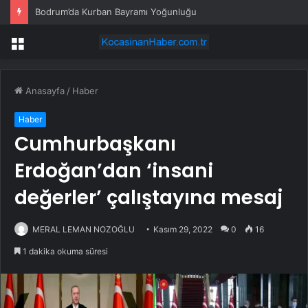
Bodrum’da Kurban Bayramı Yoğunluğu
Menü
Anasayfa
/
Haber
Haber
Cumhurbaşkanı
Erdoğan’dan ‘insani
değerler’ çalıştayına mesaj
MERAL LEMAN NOZOĞLU
Kasım 29, 2022
0
16
1 dakika okuma süresi