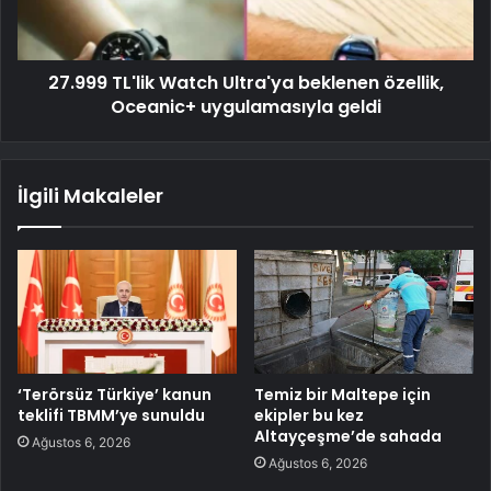
27.999 TL'lik Watch Ultra'ya beklenen özellik,
Oceanic+ uygulamasıyla geldi
İlgili Makaleler
‘Terörsüz Türkiye’ kanun
Temiz bir Maltepe için
teklifi TBMM’ye sunuldu
ekipler bu kez
Altayçeşme’de sahada
Ağustos 6, 2026
Ağustos 6, 2026