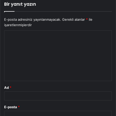
Bir yanıt yazın
E-posta adresiniz yayınlanmayacak.
Gerekli alanlar
*
ile
işaretlenmişlerdir
Y
o
r
u
m
*
Ad
*
E-posta
*