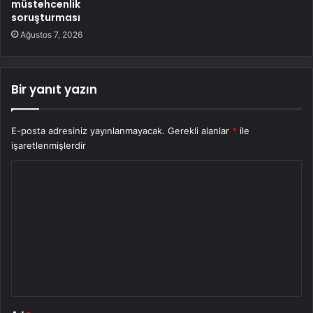
müstehcenlik
soruşturması
Ağustos 7, 2026
Bir yanıt yazın
E-posta adresiniz yayınlanmayacak.
Gerekli alanlar
*
ile
işaretlenmişlerdir
Y
o
r
u
m
*