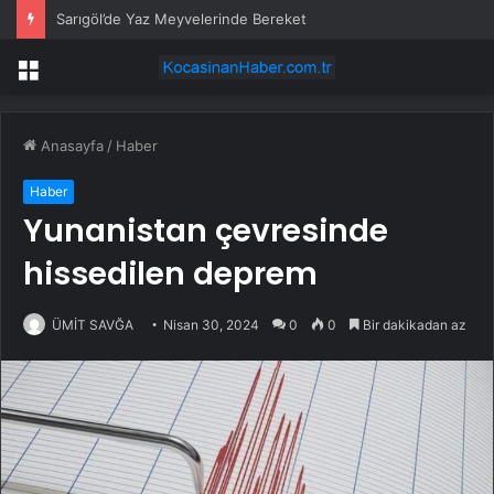
Sarıgöl’de Yaz Meyvelerinde Bereket
Menü
Anasayfa
/
Haber
Haber
Yunanistan çevresinde
hissedilen deprem
ÜMİT SAVĞA
Nisan 30, 2024
0
0
Bir dakikadan az