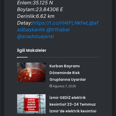
Enlem:35.125 N
Boylam:23.84306 E
Derinlik:6.62 km
Detay:
https://t.co/HAtFLNkfwL
@af
adbaskanlik
@trthaber
@anadoluajansi
İlgili Makaleler
Kurban Bayramı
Döneminde Risk
Gruplarına Uyarılar
Ağustos 7, 2026
İzmir GEDİZ elektrik
kesintisi! 23-24 Temmuz
İzmir’de elektrik kesintisi