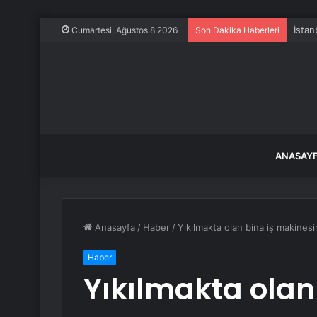
İstan
Cumartesi, Ağustos 8 2026
Son Dakika Haberleri
ANASAY
Anasayfa
/
Haber
/
Yıkılmakta olan bina iş makinesi
Haber
Yıkılmakta olan 