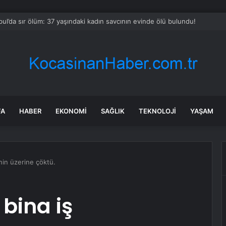
bul’da sır ölüm: 37 yaşındaki kadın savcının evinde ölü bulundu!
FA
HABER
EKONOMI
SAĞLIK
TEKNOLOJI
YAŞAM
nin üzerine çöktü.
bina iş