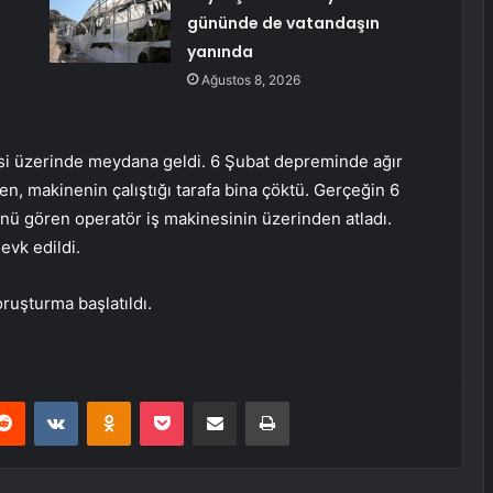
gününde de vatandaşın
yanında
Ağustos 8, 2026
desi üzerinde meydana geldi. 6 Şubat depreminde ağır
en, makinenin çalıştığı tarafa bina çöktü. Gerçeğin 6
ünü gören operatör iş makinesinin üzerinden atladı.
evk edildi.
oruşturma başlatıldı.
erest
Reddit
VKontakte
Odnoklassniki
Pocket
E-Posta ile paylaş
Yazdır