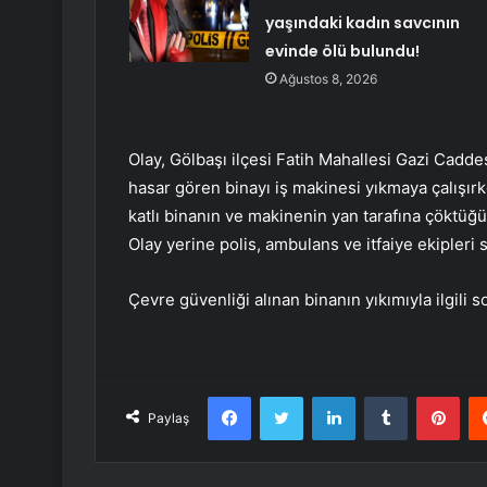
yaşındaki kadın savcının
evinde ölü bulundu!
Ağustos 8, 2026
Olay, Gölbaşı ilçesi Fatih Mahallesi Gazi Cad
hasar gören binayı iş makinesi yıkmaya çalışırk
katlı binanın ve makinenin yan tarafına çöktüğ
Olay yerine polis, ambulans ve itfaiye ekipleri s
Çevre güvenliği alınan binanın yıkımıyla ilgili s
Facebook
Twitter
LinkedIn
Tumblr
Pint
Paylaş