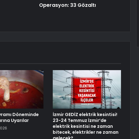
Operasyon: 33 Gözaltı
yramı Döneminde
İzmir GEDİZ elektrik kesintisi!
rına Uyarılar
23-24 Temmuz İzmir’de
elektrik kesintisi ne zaman
2026
bitecek, elektrikler ne zaman
gelecek?