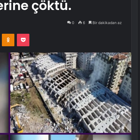
rine çöktü.
0
6
Bir dakikadan az
VKontakte
Odnoklassniki
Pocket