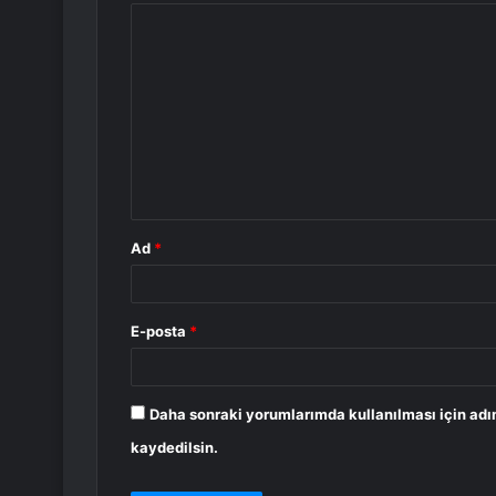
Y
o
r
u
m
*
Ad
*
E-posta
*
Daha sonraki yorumlarımda kullanılması için adı
kaydedilsin.