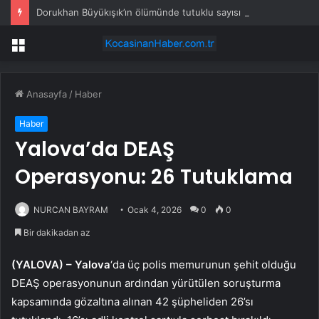
Dorukhan Büyükışık’ın ölümünde tutuklu sayısı 23’e yükseldi! Aralarında dönemin ilçe emniyet müdürü de var
Menü
Anasayfa
/
Haber
Haber
Yalova’da DEAŞ
Operasyonu: 26 Tutuklama
NURCAN BAYRAM
Ocak 4, 2026
0
0
Bir dakikadan az
(YALOVA) –
Yalova
‘da üç polis memurunun şehit olduğu
DEAŞ operasyonunun ardından yürütülen soruşturma
kapsamında gözaltına alınan 42 şüpheliden 26’sı