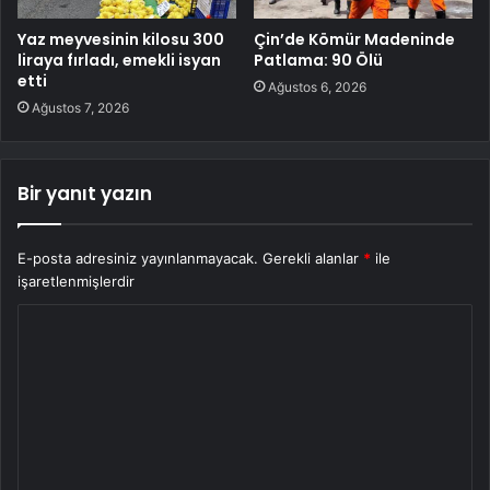
Yaz meyvesinin kilosu 300
Çin’de Kömür Madeninde
liraya fırladı, emekli isyan
Patlama: 90 Ölü
etti
Ağustos 6, 2026
Ağustos 7, 2026
Bir yanıt yazın
E-posta adresiniz yayınlanmayacak.
Gerekli alanlar
*
ile
işaretlenmişlerdir
Y
o
r
u
m
*