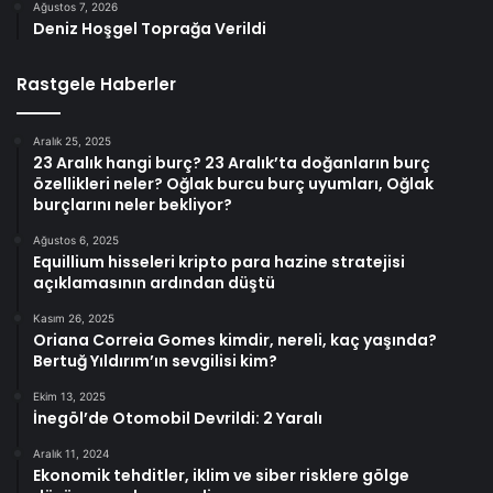
Ağustos 7, 2026
Deniz Hoşgel Toprağa Verildi
Rastgele Haberler
Aralık 25, 2025
23 Aralık hangi burç? 23 Aralık’ta doğanların burç
özellikleri neler? Oğlak burcu burç uyumları, Oğlak
burçlarını neler bekliyor?
Ağustos 6, 2025
Equillium hisseleri kripto para hazine stratejisi
açıklamasının ardından düştü
Kasım 26, 2025
Oriana Correia Gomes kimdir, nereli, kaç yaşında?
Bertuğ Yıldırım’ın sevgilisi kim?
Ekim 13, 2025
İnegöl’de Otomobil Devrildi: 2 Yaralı
Aralık 11, 2024
Ekonomik tehditler, iklim ve siber risklere gölge