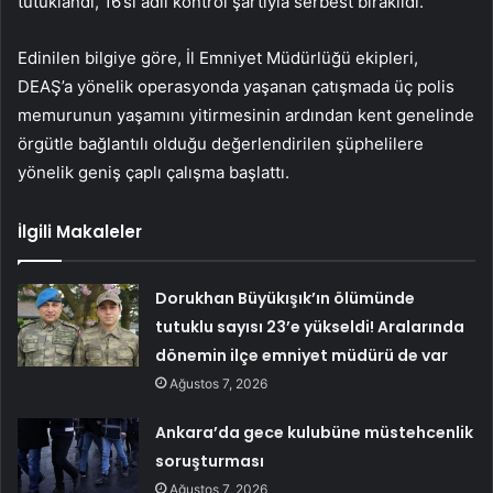
tutuklandı, 16’sı adli kontrol şartıyla serbest bırakıldı.
Edinilen bilgiye göre, İl Emniyet Müdürlüğü ekipleri,
DEAŞ’a yönelik operasyonda yaşanan çatışmada üç polis
memurunun yaşamını yitirmesinin ardından kent genelinde
örgütle bağlantılı olduğu değerlendirilen şüphelilere
yönelik geniş çaplı çalışma başlattı.
İlgili Makaleler
Dorukhan Büyükışık’ın ölümünde
tutuklu sayısı 23’e yükseldi! Aralarında
dönemin ilçe emniyet müdürü de var
Ağustos 7, 2026
Ankara’da gece kulubüne müstehcenlik
soruşturması
Ağustos 7, 2026