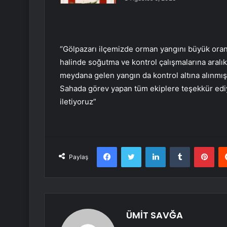
“Gölpazarı ilçemizde orman yangını büyük oranda
halinde soğutma ve kontrol çalışmalarına aral
meydana gelen yangın da kontrol altına alınmış
Sahada görev yapan tüm ekiplere teşekkür ediy
iletiyoruz”
Facebook
Twitter
LinkedIn
Tumblr
Pint
Paylaş
ÜMİT SAVĞA