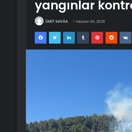
yangınlar kontro
ÜMİT SAVĞA
Haziran 30, 2025
Facebook
Twitter
LinkedIn
Tumblr
Pinterest
Reddit