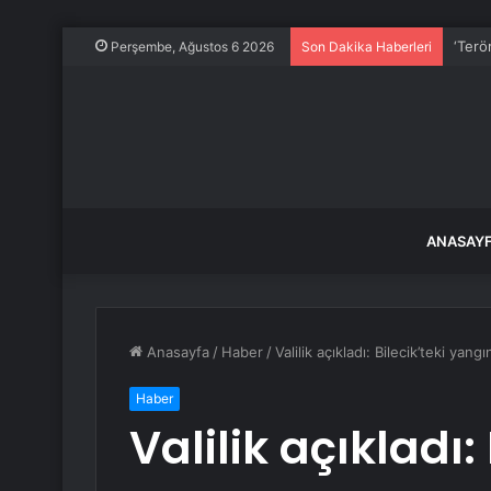
‘Terö
Perşembe, Ağustos 6 2026
Son Dakika Haberleri
ANASAY
Anasayfa
/
Haber
/
Valilik açıkladı: Bilecik’teki yangı
Haber
Valilik açıkladı: 