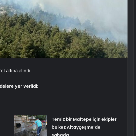
l altına alındı.
delere yer verildi:
Temiz bir Maltepe için ekipler
bu kez Altayçeşme’de
sahada