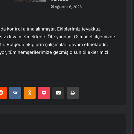
Ağustos 6, 2026
 kontrol altına alınmıştır. Ekiplerimiz teyakkuz
ıksız devam etmektedir. Öte yandan, Osmaneli ilçemizde
tır. Bölgede ekiplerin çalışmaları devam etmektedir.
or, tüm hemşerilerimize geçmiş olsun dileklerimizi
erest
Reddit
VKontakte
Odnoklassniki
Pocket
E-Posta ile paylaş
Yazdır