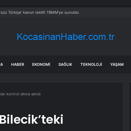
rsüz Türkiye’ kanun teklifi TBMM’ye sunuldu
FA
HABER
EKONOMI
SAĞLIK
TEKNOLOJI
YAŞAM
nlar kontrol altına alındı
Bilecik’teki