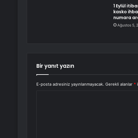
1 Eylül iti
kasko ihbar
numara ar
Ağustos 5, 
Bir yanıt yazın
E-posta adresiniz yayınlanmayacak.
Gerekli alanlar
*
i
Y
o
r
u
m