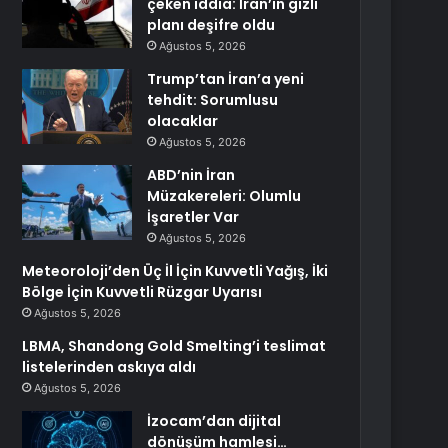
çeken iddia: İran’ın gizli
planı deşifre oldu
Ağustos 5, 2026
Trump’tan İran’a yeni
tehdit: Sorumlusu
olacaklar
Ağustos 5, 2026
ABD’nin İran
Müzakereleri: Olumlu
İşaretler Var
Ağustos 5, 2026
Meteoroloji’den Üç İl İçin Kuvvetli Yağış, İki
Bölge İçin Kuvvetli Rüzgar Uyarısı
Ağustos 5, 2026
LBMA, Shandong Gold Smelting’i teslimat
listelerinden askıya aldı
Ağustos 5, 2026
İzocam’dan dijital
dönüşüm hamlesi…