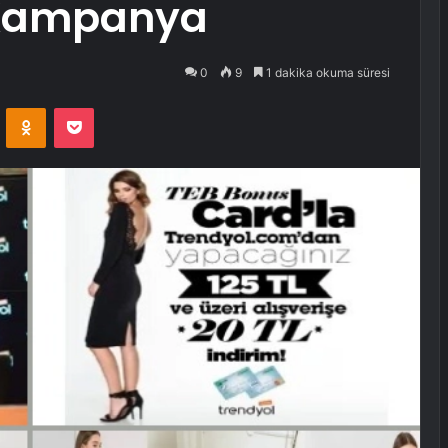
 Kampanya
0
9
1 dakika okuma süresi
VKontakte
Odnoklassniki
Pocket