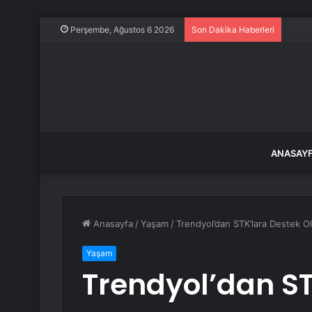
Merc
Perşembe, Ağustos 6 2026
Son Dakika Haberleri
ANASAY
Anasayfa
/
Yaşam
/
Trendyol’dan STK’lara Destek O
Yaşam
Trendyol’dan ST