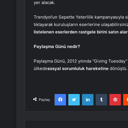
yer alacak.
Trendyol’un Sepette Yeterlilik kampanyasıyla s
tıklayarak kuruluşların eserlerine ulaşabilirsi
listelenen eserlerden rastgele birini satın ala
Paylaşma Günü nedir?
Paylaşma Günü, 2012 yılında “Giving Tuesday” i
ülkede
sosyal sorumluluk hareketine
dönüştü.
Facebook
Twitter
LinkedIn
Tumblr
Pint
Paylaş