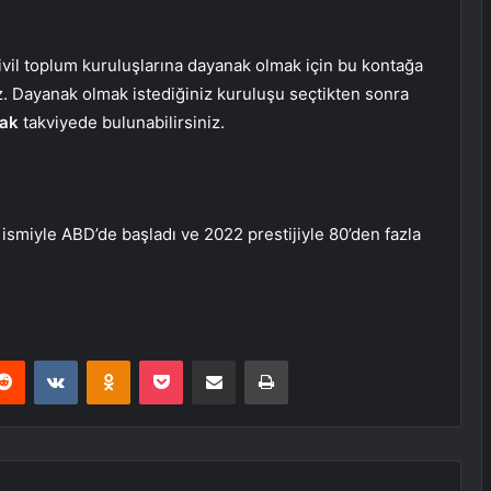
ivil toplum kuruluşlarına dayanak olmak için bu kontağa
niz. Dayanak olmak istediğiniz kuruluşu seçtikten sonra
rak
takviyede bulunabilirsiniz.
smiyle ABD’de başladı ve 2022 prestijiyle 80’den fazla
erest
Reddit
VKontakte
Odnoklassniki
Pocket
E-Posta ile paylaş
Yazdır