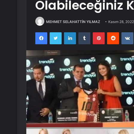
Olabileceğiniz
MEHMET SELAHATTİN YILMAZ
Kasım 28, 2022
Facebook
Twitter
LinkedIn
Tumblr
Pinterest
Reddit