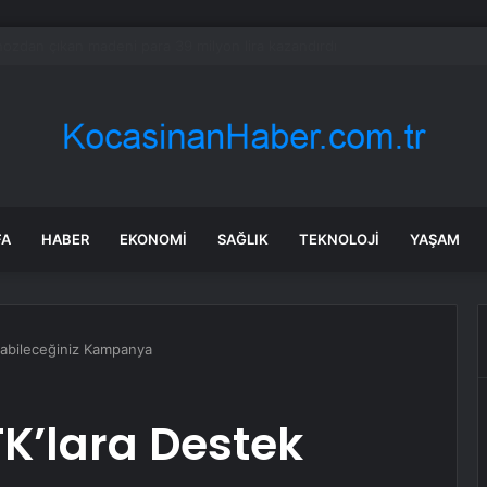
edes-Benz 2026-2027’de 40’a yakın yeni model sunacak
FA
HABER
EKONOMI
SAĞLIK
TEKNOLOJI
YAŞAM
labileceğiniz Kampanya
K’lara Destek