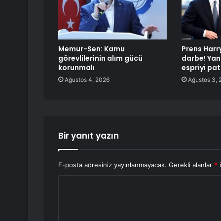
Memur-Sen: Kamu
Prens Harr
görevlilerinin alım gücü
darbe! Yan
korunmalı
espriyi pat
Ağustos 4, 2026
Ağustos 3, 
Bir yanıt yazın
E-posta adresiniz yayınlanmayacak.
Gerekli alanlar
*
i
Y
o
r