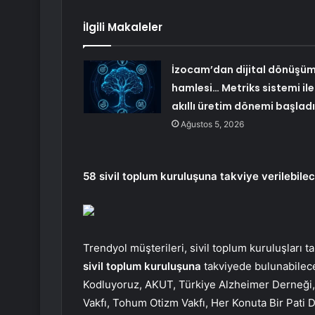
İlgili Makaleler
İzocam’dan dijital dönüşü
hamlesi… Metriks sistemi ile
akıllı üretim dönemi başladı
Ağustos 5, 2026
58 sivil toplum kuruluşuna takviye verilebile
Trendyol müşterileri, sivil toplum kuruluşları t
sivil toplum kuruluşuna
takviyede bulunabilece
Kodluyoruz, AKUT, Türkiye Alzheimer Derneği, 
Vakfı, Tohum Otizm Vakfı, Her Konuta Bir Pati D