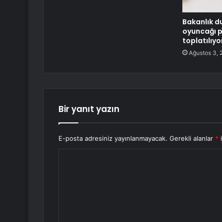
Bakanlık d
oyuncağı 
toplatılıyo
Ağustos 3, 
Bir yanıt yazın
E-posta adresiniz yayınlanmayacak.
Gerekli alanlar
*
i
Y
o
r
u
m