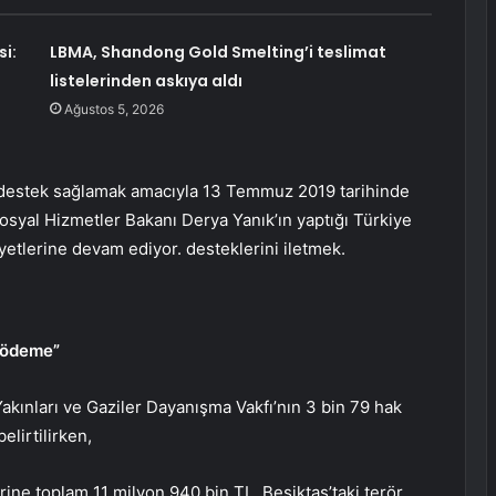
i:
LBMA, Shandong Gold Smelting’i teslimat
listelerinden askıya aldı
Ağustos 5, 2026
i destek sağlamak amacıyla 13 Temmuz 2019 tarihinde
Sosyal Hizmetler Bakanı Derya Yanık’ın yaptığı Türkiye
iyetlerine devam ediyor. desteklerini iletmek.
L ödeme”
akınları ve Gaziler Dayanışma Vakfı’nın 3 bin 79 hak
elirtilirken,
rine toplam 11 milyon 940 bin TL, Beşiktaş’taki terör