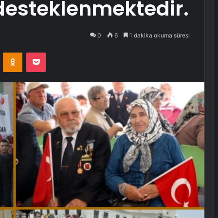
desteklenmektedir.
0
6
1 dakika okuma süresi
VKontakte
Odnoklassniki
Pocket