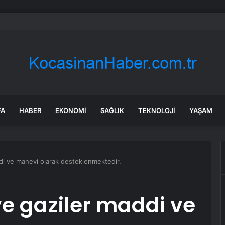
taş: Terörsüz Türkiye tarihi bir adımdır
FA
HABER
EKONOMI
SAĞLIK
TEKNOLOJI
YAŞAM
ddi ve manevi olarak desteklenmektedir.
ve gaziler maddi ve