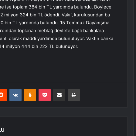
erine ise toplam 384 bin TL yardımda bulundu. Böylece
12 milyon 324 bin TL ödendi. Vakıf, kuruluşundan bu
530 bin TL yardımda bulundu. 15 Temmuz Dayanışma
 ardından toplanan meblağ devlete bağlı bankalara
düzenli olarak maddi yardımda bulunuluyor. Vakfın banka
314 milyon 444 bin 222 TL bulunuyor.
erest
Reddit
VKontakte
Odnoklassniki
Pocket
E-Posta ile paylaş
Yazdır
LU