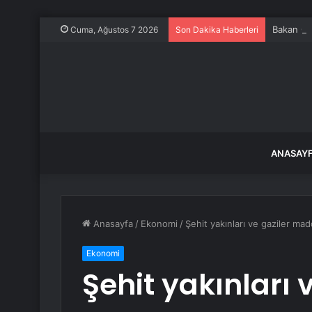
Bakan Gök
Cuma, Ağustos 7 2026
Son Dakika Haberleri
ANASAY
Anasayfa
/
Ekonomi
/
Şehit yakınları ve gaziler ma
Ekonomi
Şehit yakınları 