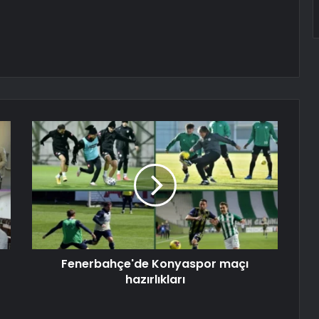
Fenerbahçe'de Konyaspor maçı
hazırlıkları