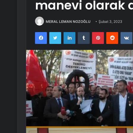
manevi olarak 
MERAL LEMAN NOZOĞLU
Şubat 3, 2023
Facebook
Twitter
LinkedIn
Tumblr
Pinterest
Reddit