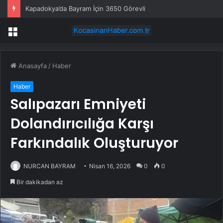
Kapadokya’da Bayram İçin 3650 Görevli
Menü
Anasayfa
/
Haber
Haber
Salıpazarı Emniyeti
Dolandırıcılığa Karşı
Farkındalık Oluşturuyor
NURCAN BAYRAM
Nisan 16, 2026
0
0
Bir dakikadan az