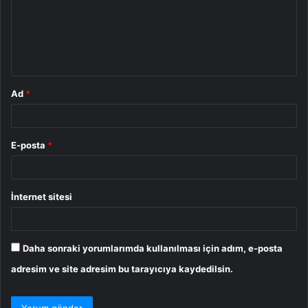
u
m
*
Ad
*
E-posta
*
İnternet sitesi
Daha sonraki yorumlarımda kullanılması için adım, e-posta
adresim ve site adresim bu tarayıcıya kaydedilsin.