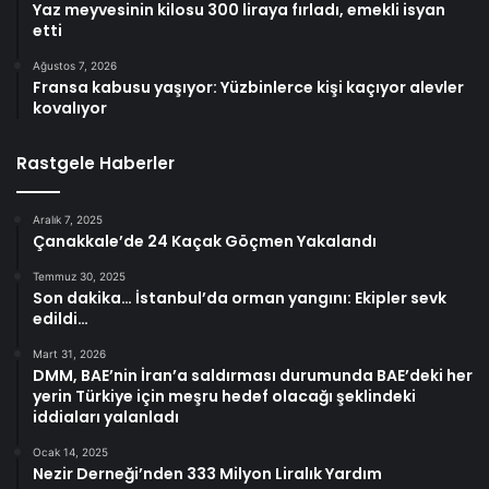
Yaz meyvesinin kilosu 300 liraya fırladı, emekli isyan
etti
Ağustos 7, 2026
Fransa kabusu yaşıyor: Yüzbinlerce kişi kaçıyor alevler
kovalıyor
Rastgele Haberler
Aralık 7, 2025
Çanakkale’de 24 Kaçak Göçmen Yakalandı
Temmuz 30, 2025
Son dakika… İstanbul’da orman yangını: Ekipler sevk
edildi…
Mart 31, 2026
DMM, BAE’nin İran’a saldırması durumunda BAE’deki her
yerin Türkiye için meşru hedef olacağı şeklindeki
iddiaları yalanladı
Ocak 14, 2025
Nezir Derneği’nden 333 Milyon Liralık Yardım