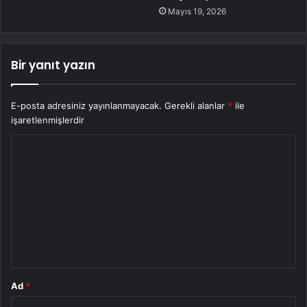
Mayıs 19, 2026
Bir yanıt yazın
E-posta adresiniz yayınlanmayacak.
Gerekli alanlar
*
ile
işaretlenmişlerdir
Y
o
r
u
m
*
Ad
*