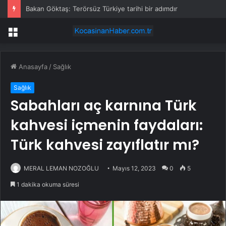
Bakan Göktaş: Terörsüz Türkiye tarihi bir adımdır
Menü
Anasayfa
/
Sağlık
Sağlık
Sabahları aç karnına Türk
kahvesi içmenin faydaları:
Türk kahvesi zayıflatır mı?
MERAL LEMAN NOZOĞLU
Mayıs 12, 2023
0
5
1 dakika okuma süresi