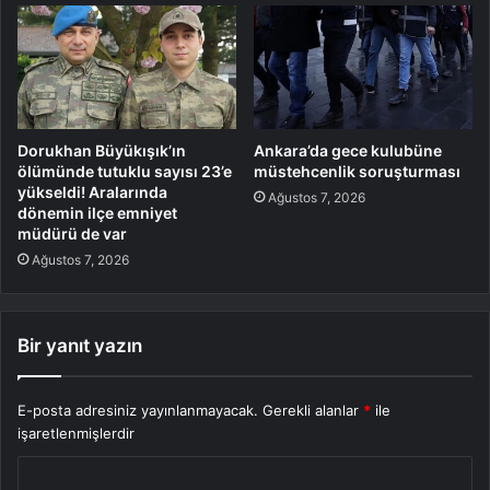
Dorukhan Büyükışık’ın
Ankara’da gece kulubüne
ölümünde tutuklu sayısı 23’e
müstehcenlik soruşturması
yükseldi! Aralarında
Ağustos 7, 2026
dönemin ilçe emniyet
müdürü de var
Ağustos 7, 2026
Bir yanıt yazın
E-posta adresiniz yayınlanmayacak.
Gerekli alanlar
*
ile
işaretlenmişlerdir
Y