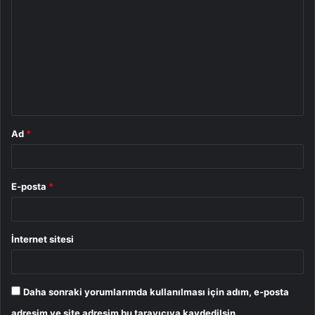
o
r
u
m
*
Ad
*
E-posta
*
İnternet sitesi
Daha sonraki yorumlarımda kullanılması için adım, e-posta
adresim ve site adresim bu tarayıcıya kaydedilsin.