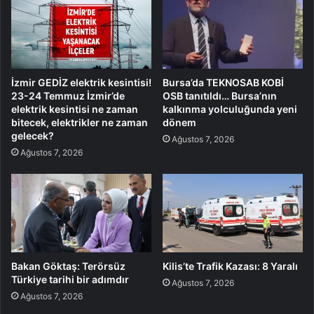
İzmir GEDİZ elektrik kesintisi!
Bursa’da TEKNOSAB KOBİ
23-24 Temmuz İzmir’de
OSB tanıtıldı… Bursa’nın
elektrik kesintisi ne zaman
kalkınma yolculuğunda yeni
bitecek, elektrikler ne zaman
dönem
gelecek?
Ağustos 7, 2026
Ağustos 7, 2026
Bakan Göktaş: Terörsüz
Kilis’te Trafik Kazası: 8 Yaralı
Türkiye tarihi bir adımdır
Ağustos 7, 2026
Ağustos 7, 2026