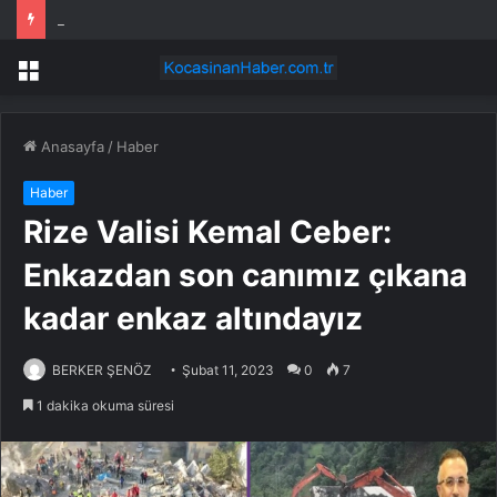
Niksar’da Taşkın Riski İncelemesi
Menü
Anasayfa
/
Haber
Haber
Rize Valisi Kemal Ceber:
Enkazdan son canımız çıkana
kadar enkaz altındayız
BERKER ŞENÖZ
Şubat 11, 2023
0
7
1 dakika okuma süresi