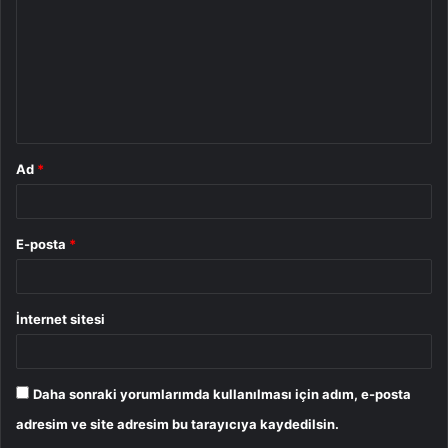
r
u
m
*
Ad
*
E-posta
*
İnternet sitesi
Daha sonraki yorumlarımda kullanılması için adım, e-posta
adresim ve site adresim bu tarayıcıya kaydedilsin.