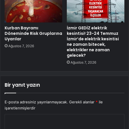
Kurban Bayramı
İzmir GEDİZ elektrik
Döneminde Risk Gruplarına
kesintisi! 23-24 Temmuz
Uyarılar
İzmir’de elektrik kesintisi
ne zaman bitecek,
Ağustos 7, 2026
elektrikler ne zaman
gelecek?
Ağustos 7, 2026
Bir yanıt yazın
E-posta adresiniz yayınlanmayacak.
Gerekli alanlar
*
ile
işaretlenmişlerdir
Y
o