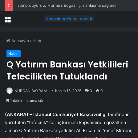
Trump duyurdu: Hürmüz Boğazı için anlaşma sağlandı
Menü
Anasayfa
/
Haber
Haber
Q Yatırım Bankası Yetkilileri
Tefecilikten Tutuklandı
NURCAN BAYRAM
Kasım 15, 2025
0
0
1 dakika okuma süresi
(ANKARA) –
İstanbul Cumhuriyet Başsavcılığı
tarafından
yürütülen “tefecilik” soruşturması kapsamında gözaltına
alınan Q Yatırım Bankası yetkilisi Ali Ercan ile Yasef Mitrani,