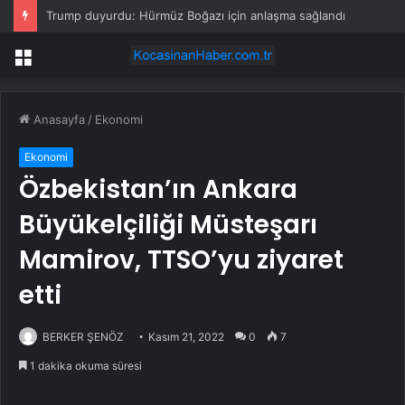
Trump duyurdu: Hürmüz Boğazı için anlaşma sağlandı
Menü
Anasayfa
/
Ekonomi
Ekonomi
Özbekistan’ın Ankara
Büyükelçiliği Müsteşarı
Mamirov, TTSO’yu ziyaret
etti
BERKER ŞENÖZ
Kasım 21, 2022
0
7
1 dakika okuma süresi