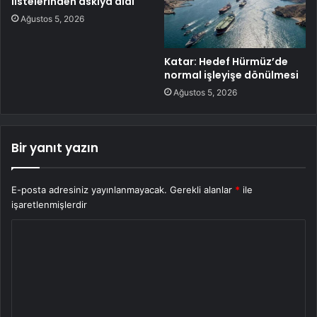
listelerinden askıya aldı
Ağustos 5, 2026
Katar: Hedef Hürmüz’de
normal işleyişe dönülmesi
Ağustos 5, 2026
Bir yanıt yazın
E-posta adresiniz yayınlanmayacak.
Gerekli alanlar
*
ile
işaretlenmişlerdir
Y
o
r
u
m