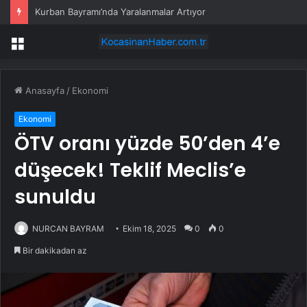
Kurban Bayramı’nda Yaralanmalar Artıyor
Menü
Anasayfa
/
Ekonomi
Ekonomi
ÖTV oranı yüzde 50’den 4’e
düşecek! Teklif Meclis’e
sunuldu
NURCAN BAYRAM
Ekim 18, 2025
0
0
Bir dakikadan az