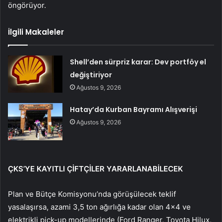
öngörüyor.
İlgili Makaleler
Shell’den sürpriz karar: Dev portföy el
değiştiriyor
Ağustos 9, 2026
Hatay’da Kurban Bayramı Alışverişi
Ağustos 9, 2026
ÇKS’YE KAYITLI ÇİFTÇİLER YARARLANABİLECEK
Plan ve Bütçe Komisyonu’nda görüşülecek teklif
yasalaşırsa, azami 3,5 ton ağırlığa kadar olan 4×4 ve
elektrikli pick-up modellerinde (Ford Ranger, Toyota Hilux,