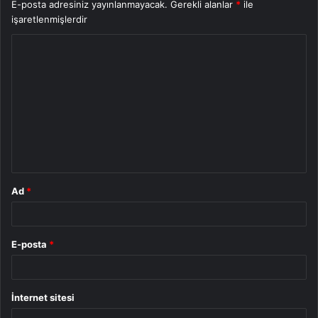
E-posta adresiniz yayınlanmayacak.
Gerekli alanlar
*
ile
işaretlenmişlerdir
Y
o
r
u
m
*
Ad
*
E-posta
*
İnternet sitesi