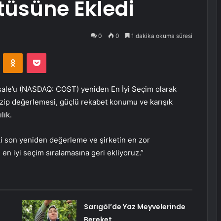
atüsüne Ekledi
0
0
1 dakika okuma süresi
VKontakte
Odnoklassniki
Pocket
ale’u (NASDAQ: COST)
yeniden En İyi Seçim olarak
azip değerlemesi, güçlü rekabet konumu ve karışık
lık.
ki son yeniden değerleme ve şirketin en zor
 en iyi seçim sıralamasına geri ekliyoruz.”
Sarıgöl’de Yaz Meyvelerinde
Bereket