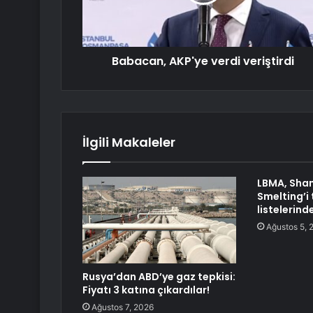
Babacan, AKP'ye verdi veriştirdi
İlgili Makaleler
LBMA, Sha
Smelting’i
listelerind
Ağustos 5, 
Rusya’dan ABD’ye gaz tepkisi:
Fiyatı 3 katına çıkardılar!
Ağustos 7, 2026