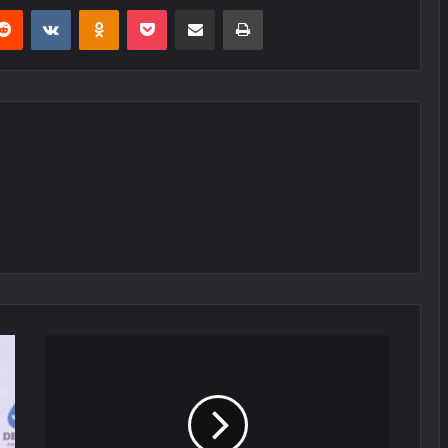
erest
Reddit
VKontakte
Odnoklassniki
Pocket
E-Posta ile paylaş
Yazdır