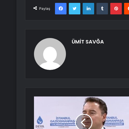
Facebook
Twitter
LinkedIn
Tumblr
Pint
Paylaş
ÜMİT SAVĞA