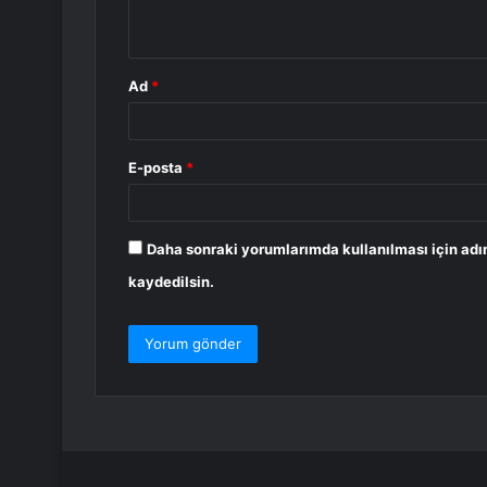
*
Ad
*
E-posta
*
Daha sonraki yorumlarımda kullanılması için adı
kaydedilsin.