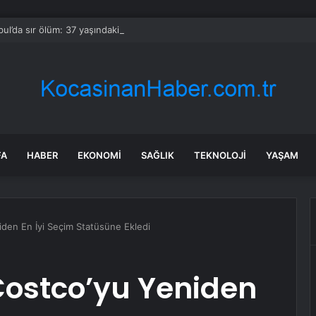
bul’da sır ölüm: 37 yaşındaki kadın savcının evinde ölü bulundu!
FA
HABER
EKONOMI
SAĞLIK
TEKNOLOJI
YAŞAM
den En İyi Seçim Statüsüne Ekledi
ostco’yu Yeniden