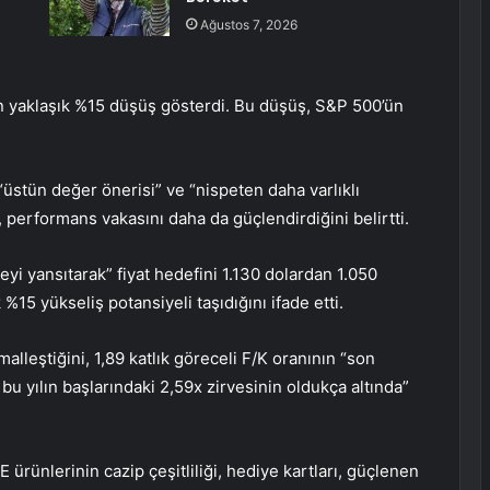
Ağustos 7, 2026
en yaklaşık %15 düşüş gösterdi. Bu düşüş, S&P 500’ün
üstün değer önerisi” ve “nispeten daha varlıklı
 performans vakasını daha da güçlendirdiğini belirtti.
yi yansıtarak” fiyat hedefini 1.130 dolardan 1.050
15 yükseliş potansiyeli taşıdığını ifade etti.
eştiğini, 1,89 katlık göreceli F/K oranının “son
bu yılın başlarındaki 2,59x zirvesinin oldukça altında”
 ürünlerinin cazip çeşitliliği, hediye kartları, güçlenen