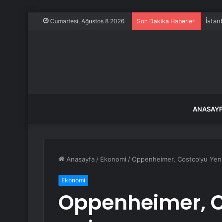
İstan
Cumartesi, Ağustos 8 2026
Son Dakika Haberleri
ANASAY
Anasayfa
/
Ekonomi
/
Oppenheimer, Costco’yu Yeni
Ekonomi
Oppenheimer, C