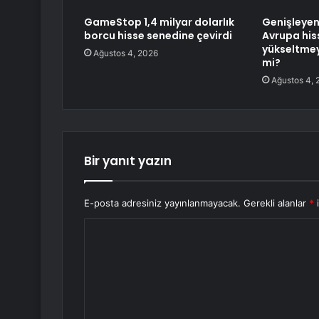
GameStop 1,4 milyar dolarlık
Genişleyen
borcu hisse senedine çevirdi
Avrupa hiss
yükseltmey
Ağustos 4, 2026
mi?
Ağustos 4, 
Bir yanıt yazın
E-posta adresiniz yayınlanmayacak.
Gerekli alanlar
*
i
Y
o
r
u
m