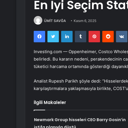
En İyi Seçim St
ÜMİT SAVĞA
Kasım 6, 2025
Facebook
Twitter
LinkedIn
Tumblr
Pinterest
Reddit
Investing.com — Oppenheimer,
Costco Wholes
belirledi. Bu kararın nedeni, perakendecinin c
tüketici harcama ortamında gösterdiği dayanıklı
Analist Rupesh Parikh şöyle dedi: “Hisselerde
karşılaştırmalara yaklaşmasıyla birlikte, COST’u
İlgili Makaleler
Newmark Group hisseleri CEO Barry Gosin’in
istifa planıyla düştü