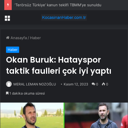
‘Terörsüz Türkiye’ kanun teklifi TBMM’ye sunuldu
Menü
Anasayfa
/
Haber
Haber
Okan Buruk: Hatayspor
taktik faulleri çok iyi yaptı
MERAL LEMAN NOZOĞLU
Kasım 12, 2023
0
0
1 dakika okuma süresi