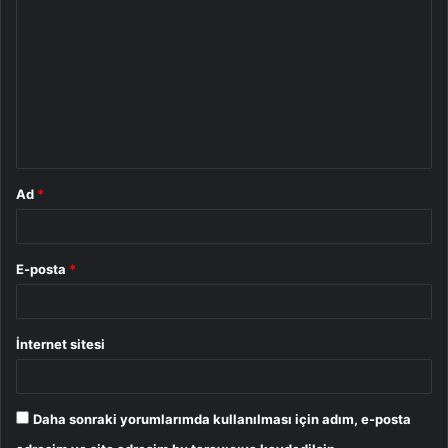
o
r
u
m
*
Ad
*
E-posta
*
İnternet sitesi
Daha sonraki yorumlarımda kullanılması için adım, e-posta