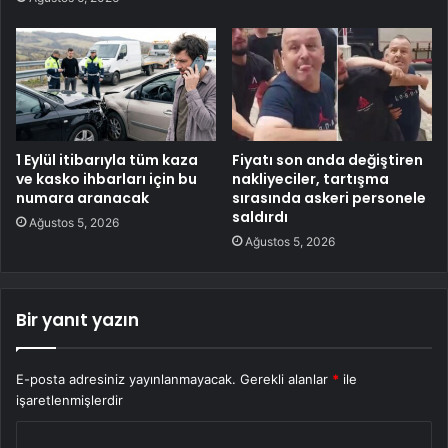
1 Eylül itibarıyla tüm kaza
Fiyatı son anda değiştiren
ve kasko ihbarları için bu
nakliyeciler, tartışma
numara aranacak
sırasında askeri personele
saldırdı
Ağustos 5, 2026
Ağustos 5, 2026
Bir yanıt yazın
E-posta adresiniz yayınlanmayacak.
Gerekli alanlar
*
ile
işaretlenmişlerdir
Y