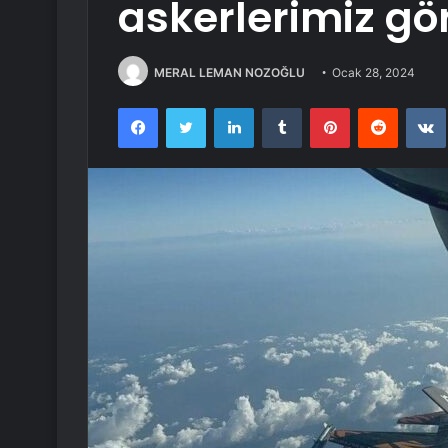
askerlerimiz gö
MERAL LEMAN NOZOĞLU
Ocak 28, 2024
Facebook
Twitter
LinkedIn
Tumblr
Pinterest
Reddit