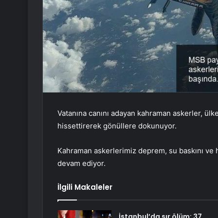
Vatanına canını adayan kahraman askerler, ülke
hissettirerek gönüllere dokunuyor.
Kahraman askerlerimiz deprem, su baskını ve h
devam ediyor.
İlgili Makaleler
İstanbul’da sır ölüm: 37