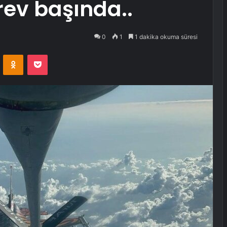
rev başında..
0
1
1 dakika okuma süresi
VKontakte
Odnoklassniki
Pocket