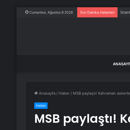
İstan
Cumartesi, Ağustos 8 2026
Son Dakika Haberleri
ANASAY
Anasayfa
/
Haber
/
MSB paylaştı! Kahraman askerle
Haber
MSB paylaştı!