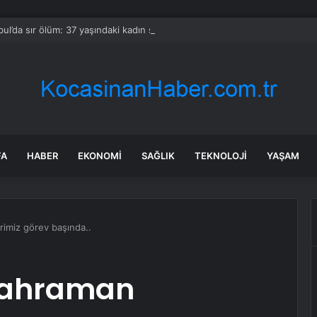
bul’da sır ölüm: 37 yaşındaki kadın savcının evinde ölü bulundu!
FA
HABER
EKONOMI
SAĞLIK
TEKNOLOJI
YAŞAM
rimiz görev başında..
 Kahraman