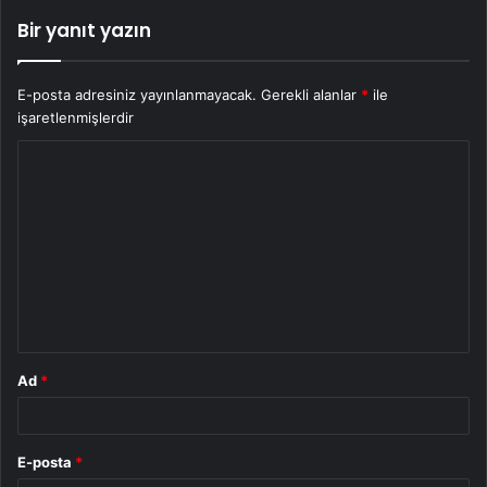
Bir yanıt yazın
E-posta adresiniz yayınlanmayacak.
Gerekli alanlar
*
ile
işaretlenmişlerdir
Y
o
r
u
m
*
Ad
*
E-posta
*