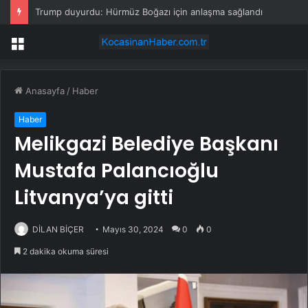
Trump duyurdu: Hürmüz Boğazı için anlaşma sağlandı
Menü
Anasayfa
/
Haber
Haber
Melikgazi Belediye Başkanı
Mustafa Palancıoğlu
Litvanya’ya gitti
DİLAN BİÇER
Mayıs 30, 2024
0
0
2 dakika okuma süresi