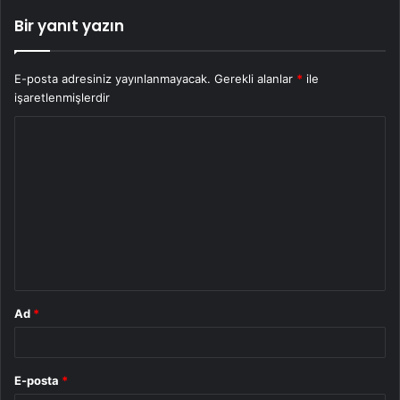
Bir yanıt yazın
E-posta adresiniz yayınlanmayacak.
Gerekli alanlar
*
ile
işaretlenmişlerdir
Y
o
r
u
m
*
Ad
*
E-posta
*