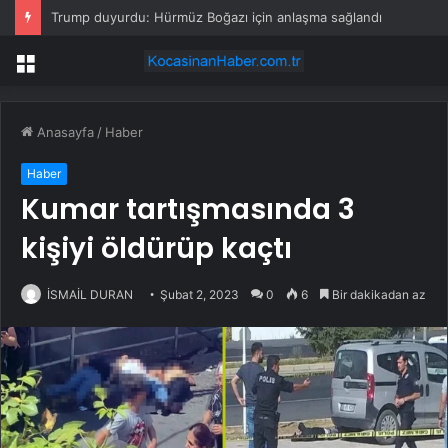
Trump duyurdu: Hürmüz Boğazı için anlaşma sağlandı
Menü
Anasayfa
/
Haber
Haber
Kumar tartışmasında 3
kişiyi öldürüp kaçtı
İSMAİL DURAN
Şubat 2, 2023
0
6
Bir dakikadan az