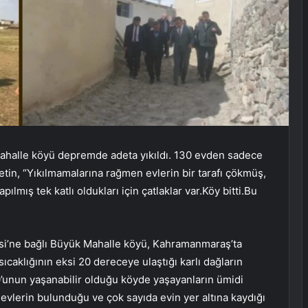
Mahalle köyü depremde adeta yıkıldı. 130 evden sadece
tin, “Yıkılmamalarına rağmen evlerin bir tarafı çökmüş,
pılmış tek katlı oldukları için çatlaklar var.Köy bitti.Bu
çesi’ne bağlı Büyük Mahalle köyü, Kahramanmaraş’ta
caklığının eksi 20 dereceye ulaştığı karlı dağların
’unun yaşanabilir olduğu köyde yaşayanların ümidi
ç evlerin bulunduğu ve çok sayıda evin yer altına kaydığı