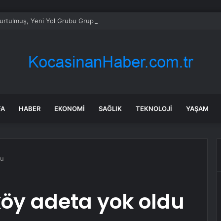
rtulmuş, Yeni Yol Grubu Grup Başkanı ve Başkanvekilleri ile Görüştü
FA
HABER
EKONOMI
SAĞLIK
TEKNOLOJI
YAŞAM
du
köy adeta yok oldu