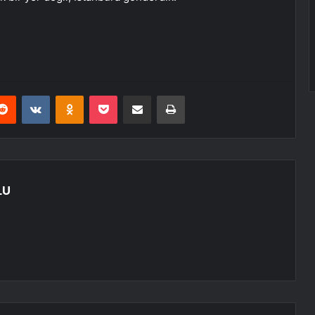
erest
Reddit
VKontakte
Odnoklassniki
Pocket
E-Posta ile paylaş
Yazdır
LU