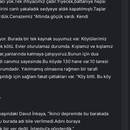
acı yok.Tek ihtiyacımız çadır.Yiyecek,battaniye hepsi
Birini canlı yakaladık sedyeye aldık kapatılmıştı.Taşlar
rdük.Cenazemiz “Altında göçük vardı. Kendi
or. Burada bir tek kaynak suyumuz var. Köylülerimiz
k kötü. Evler oturulamaz durumda. Kışlamız ve kışlamız
var,yanlarında kalmaya çalışıyoruz.Bunun için dua
ldi canımız sayesinde.Bu köyde 130 hane var.10 tanesi
rumdadır. Yıkılmamış olmasına rağmen bir tarafı
pıldığı için sağlam fakat çatlakları var. “Köy bitti. Bu köy
”
 yaşındaki Davut İnkaya, “İkinci depremde bu barakada
u burada adı bile verilmedi.Adını buraya
ir yer değil, İstanbul’a gönderdik.”