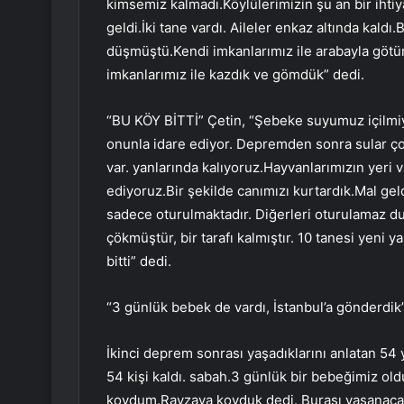
kimsemiz kalmadı.Köylülerimizin şu an bir ihtiy
geldi.İki tane vardı. Aileler enkaz altında kaldı.
düşmüştü.Kendi imkanlarımız ile arabayla götü
imkanlarımız ile kazdık ve gömdük” dedi.
“BU KÖY BİTTİ” Çetin, “Şebeke suyumuz içilmiy
onunla idare ediyor. Depremden sonra sular ço
var. yanlarında kalıyoruz.Hayvanlarımızın yeri 
ediyoruz.Bir şekilde canımızı kurtardık.Mal ge
sadece oturulmaktadır. Diğerleri oturulamaz du
çökmüştür, bir tarafı kalmıştır. 10 tanesi yeni ya
bitti” dedi.
“3 günlük bebek de vardı, İstanbul’a gönderdik
İkinci deprem sonrası yaşadıklarını anlatan 54
54 kişi kaldı. sabah.3 günlük bir bebeğimiz old
koydum.Ravzaya koyduk dedi. Burası yaşanacak b