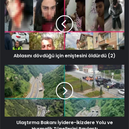
Ablasını dövdüğü için eniştesini öldürdü (2)
Ulaştırma Bakanı İyidere-İkizdere Yolu ve
Hurmalik Tünellerini Paylaştı