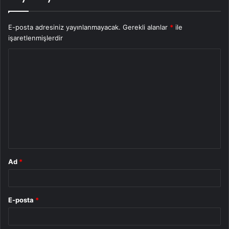
E-posta adresiniz yayınlanmayacak.
Gerekli alanlar
*
ile
işaretlenmişlerdir
Y
o
r
u
m
*
Ad
*
E-posta
*