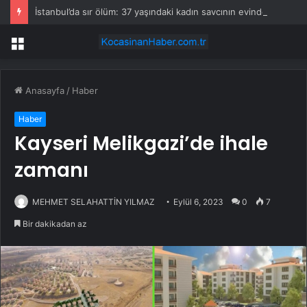
İstanbul’da sır ölüm: 37 yaşındaki kadın savcının evinde ölü bulundu!
Menü
Anasayfa
/
Haber
Haber
Kayseri Melikgazi’de ihale
zamanı
MEHMET SELAHATTİN YILMAZ
Eylül 6, 2023
0
7
Bir dakikadan az