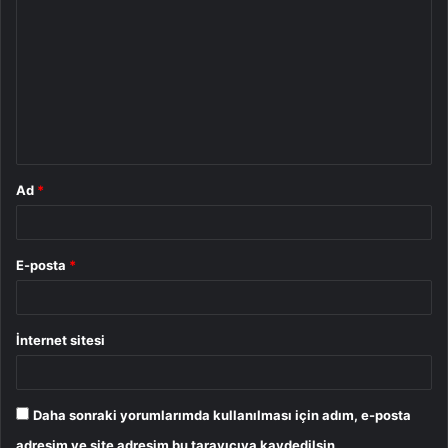
o
r
u
m
*
Ad
*
E-posta
*
İnternet sitesi
Daha sonraki yorumlarımda kullanılması için adım, e-posta
adresim ve site adresim bu tarayıcıya kaydedilsin.