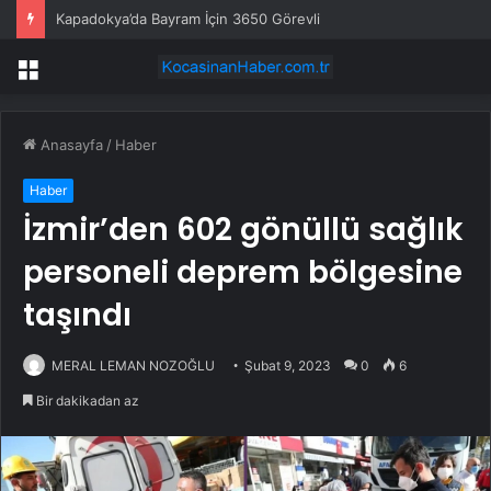
278 eski milletvekili CHP’den istifa etti
Menü
Anasayfa
/
Haber
Haber
İzmir’den 602 gönüllü sağlık
personeli deprem bölgesine
taşındı
MERAL LEMAN NOZOĞLU
Şubat 9, 2023
0
6
Bir dakikadan az