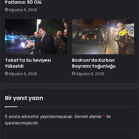
Patlama: 90 Ölü
Ağustos 6, 2026
Tokat’ta Su Seviyesi
Bodrum’da Kurban
Yükseldi
Bayramı Yoğunluğu
Ağustos 6, 2026
Ağustos 6, 2026
Bir yanıt yazın
E-posta adresiniz yayınlanmayacak.
Gerekli alanlar
*
ile
işaretlenmişlerdir
Y