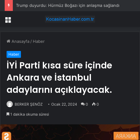
Trump duyurdu: Hürmüz Boğazı için anlaşma sağlandı
Menü
Anasayfa
/
Haber
Haber
İYİ Parti kısa süre içinde
Ankara ve İstanbul
adaylarını açıklayacak.
BERKER ŞENÖZ
Ocak 22, 2024
0
0
1 dakika okuma süresi