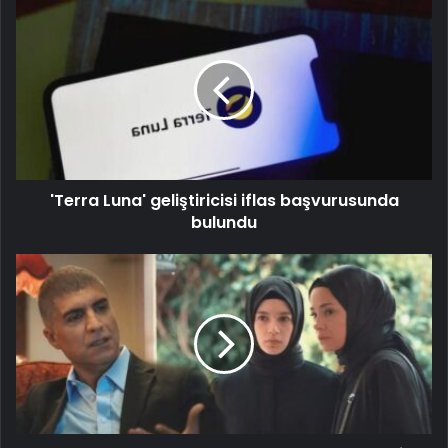
'Terra Luna' geliştiricisi iflas başvurusunda
bulundu