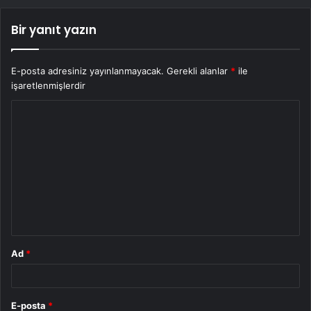
Bir yanıt yazın
E-posta adresiniz yayınlanmayacak.
Gerekli alanlar
*
ile
işaretlenmişlerdir
Y
o
r
u
m
*
Ad
*
E-posta
*