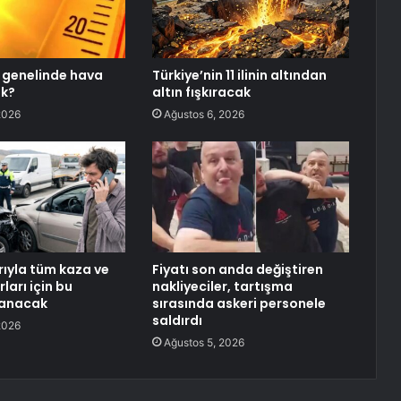
 genelinde hava
Türkiye’nin 11 ilinin altından
ak?
altın fışkıracak
2026
Ağustos 6, 2026
barıyla tüm kaza ve
Fiyatı son anda değiştiren
ları için bu
nakliyeciler, tartışma
anacak
sırasında askeri personele
saldırdı
2026
Ağustos 5, 2026