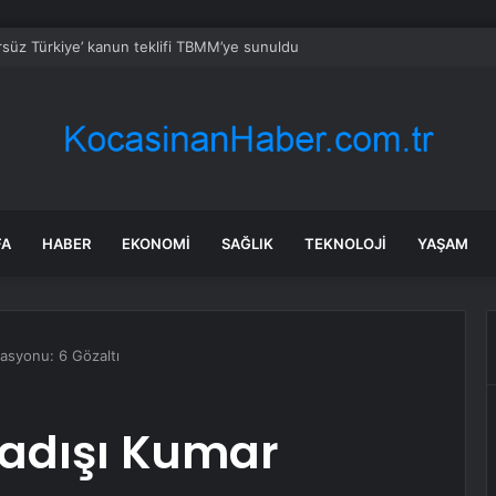
rsüz Türkiye’ kanun teklifi TBMM’ye sunuldu
FA
HABER
EKONOMI
SAĞLIK
TEKNOLOJI
YAŞAM
asyonu: 6 Gözaltı
sadışı Kumar