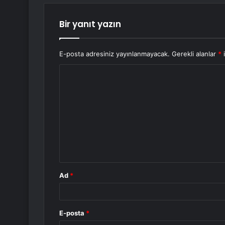
Bir yanıt yazın
E-posta adresiniz yayınlanmayacak.
Gerekli alanlar
*
i
Y
o
r
u
m
*
Ad
*
E-posta
*