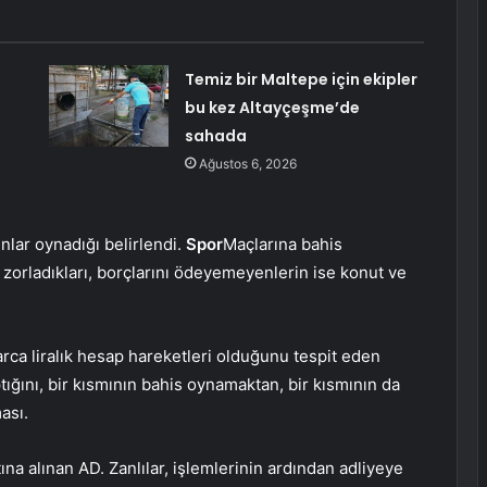
Temiz bir Maltepe için ekipler
bu kez Altayçeşme’de
sahada
Ağustos 6, 2026
nlar oynadığı belirlendi.
Spor
Maçlarına bahis
 zorladıkları, borçlarını ödeyemeyenlerin ise konut ve
ca liralık hesap hareketleri olduğunu tespit eden
tığını, bir kısmının bahis oynamaktan, bir kısmının da
ası.
tına alınan AD. Zanlılar, işlemlerinin ardından adliyeye