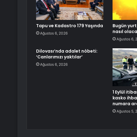
Tapu ve Kadastro 179 Yaşında
Bugün yurt
nasıl olac
Ağustos 6, 2026
Ağustos 6, 
Dilovası’nda adalet nöbeti:
‘Canlarımızı yaktılar’
Ağustos 6, 2026
1 Eylül iti
kasko ihbar
numara ar
Ağustos 5, 