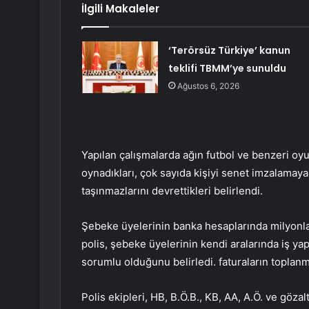
İlgili Makaleler
‘Terörsüz Türkiye’ kanun
teklifi TBMM’ye sunuldu
Ağustos 6, 2026
Yapılan çalışmalarda ağın futbol ve benzeri oyu
oynadıkları, çok sayıda kişiyi senet imzalamaya
taşınmazlarını devrettikleri belirlendi.
Şebeke üyelerinin banka hesaplarında milyonlar
polis, şebeke üyelerinin kendi aralarında iş yap
sorumlu olduğunu belirledi. faturaların toplanm
Polis ekipleri, HB, B.Ö.B., KB, AA, A.Ö. ve gözal