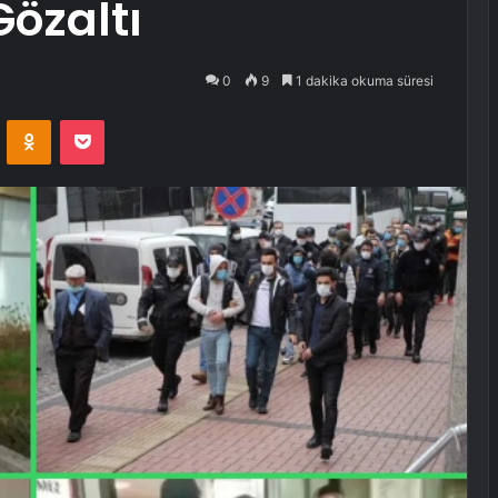
özaltı
0
9
1 dakika okuma süresi
VKontakte
Odnoklassniki
Pocket