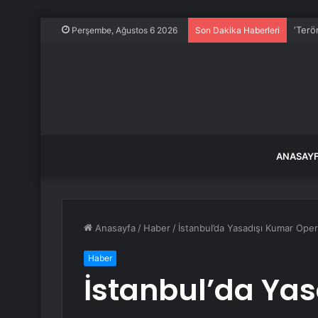
‘Terö
Perşembe, Ağustos 6 2026
Son Dakika Haberleri
ANASAY
Anasayfa
/
Haber
/
İstanbul’da Yasadışı Kumar Oper
Haber
İstanbul’da Ya