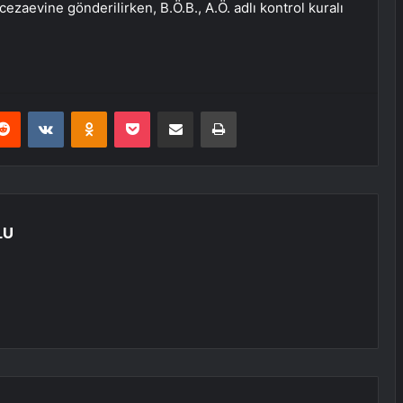
cezaevine gönderilirken, B.Ö.B., A.Ö. adlı kontrol kuralı
erest
Reddit
VKontakte
Odnoklassniki
Pocket
E-Posta ile paylaş
Yazdır
LU