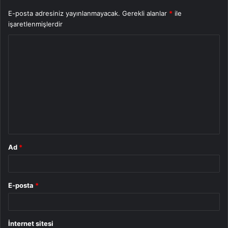
E-posta adresiniz yayınlanmayacak.
Gerekli alanlar
*
ile
işaretlenmişlerdir
Y
o
r
u
m
*
Ad
*
E-posta
*
İnternet sitesi