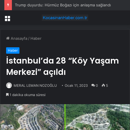
Trump duyurdu: Hürmüz Boğazı için anlaşma sağlandı
Menü
Anasayfa
/
Haber
Haber
İstanbul’da 28 “Köy Yaşam
Merkezi” açıldı
MERAL LEMAN NOZOĞLU
Ocak 11, 2023
0
5
1 dakika okuma süresi