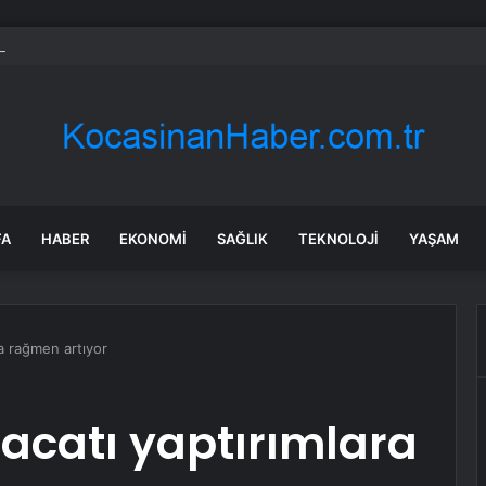
taş: Terörsüz Türkiye tarihi bir adımdır
FA
HABER
EKONOMI
SAĞLIK
TEKNOLOJI
YAŞAM
ara rağmen artıyor
hracatı yaptırımlara