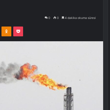
0
0
4 dakika okuma süresi
VKontakte
Odnoklassniki
Pocket