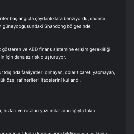
eriler başlangıçta çaydanlıklara benziyordu, sadece
in’in güneydoğusundaki Shandong bölgesinde
et gösteren ve ABD finans sistemine erişim gerekliliği
Çin için daha az risk oluşturuyor.
tdışında faaliyetleri olmayan, dolar ticareti yapmayan,
özel rafineriler” ifadelerini kullandı.
hızları ve rotaları yazılımlar aracılığıyla takip
çınmak için “doğru konumlarını bildirmeyen ve kimin