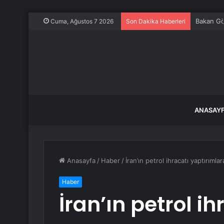
Bakan Gök
Cuma, Ağustos 7 2026
Son Dakika Haberleri
ANASAY
Anasayfa
/
Haber
/
İran’ın petrol ihracatı yaptırıml
Haber
İran’ın petrol i