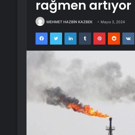
rağmen artıyor
MEHMET HAZBİN KAZBEK
Mayıs 3, 2024
Facebook
Twitter
LinkedIn
Tumblr
Pinterest
Reddit