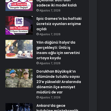
açıklandı: Batı’dan
sadece iki model kaldı
Ağustos 7, 2026
Epic Games’in bu haftaki
ücretsiz oyunları erişime
açıldı
Ağustos 7, 2026
Yılın düğünü İtalya’da
gerçekleşti: Ünlü iş
insanı oğlu için servetini
ortaya koydu
Ağustos 7, 2026
Dorukhan Büyükışık’ın
ölümünde tutuklu sayısı
23’e yükseldi! Aralarında
dönemin ilçe emniyet
müdürü de var
Ağustos 7, 2026
Ankara’da gece
kulubüne müstehcenlik