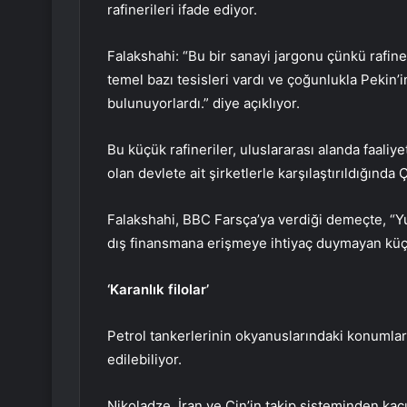
rafinerileri ifade ediyor.
Falakshahi: “Bu bir sanayi jargonu çünkü rafin
temel bazı tesisleri vardı ve çoğunlukla Pek
bulunuyorlardı.” diye açıklıyor.
Bu küçük rafineriler, uluslararası alanda faaliy
olan devlete ait şirketlerle karşılaştırıldığında 
Falakshahi, BBC Farsça’ya verdiği demeçte, “Yur
dış finansmana erişmeye ihtiyaç duymayan küçük 
‘Karanlık filolar’
Petrol tankerlerinin okyanuslarındaki konumları, 
edilebiliyor.
Nikoladze, İran ve Çin’in takip sisteminden ka