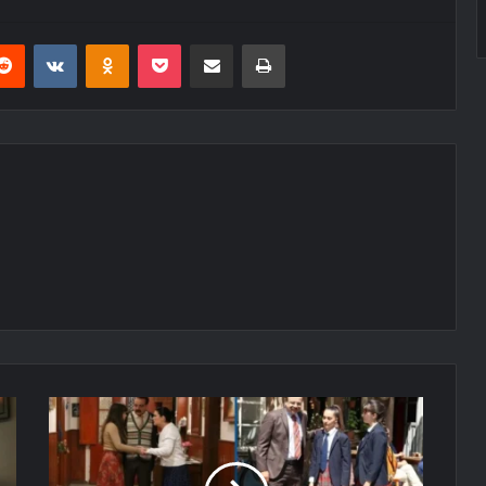
erest
Reddit
VKontakte
Odnoklassniki
Pocket
E-Posta ile paylaş
Yazdır