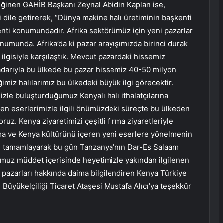
eğinen GAHİB Başkanı Zeynal Abidin Kaplan ise,
dile getirerek, “Dünya makine halı üretiminin başkenti
kenti konumundadır. Afrika sektörümüz için yeni pazarlar
onumunda. Afrika’da ki pazar arayışımızda birinci durak
k ilgisiyle karşılaştık. Mevcut pazardaki hissemiz
adarıyla bu ülkede bu pazar hissemiz 40-50 milyon
ğimiz halılarımız bu ülkedeki büyük ilgi görecektir.
izle buluşturduğumuz Kenyalı halı ithalatçılarına
ören eserlerimizle ilgili önümüzdeki süreçte bu ülkeden
uz. Kenya ziyaretimizi çeşitli firma ziyaretleriyle
ma ve Kenya kültürünü içeren yeni eserlere yönelmenin
zı tamamlayarak bu gün Tanzanya’nın Dar-Es Salaam
muz müddet içerisinde heyetimizle yakından ilgilenen
e pazarları hakkında daima bilgilendiren Kenya Türkiye
üyükelçiliği Ticaret Ataşesi Mustafa Alıcı’ya teşekkür