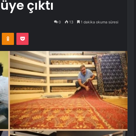
üye çıktı
0
13
1 dakika okuma süresi
VKontakte
Odnoklassniki
Pocket