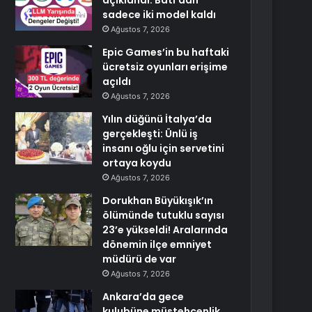
açıklandı: Batı’dan
sadece iki model kaldı
Ağustos 7, 2026
Epic Games’in bu haftaki
ücretsiz oyunları erişime
açıldı
Ağustos 7, 2026
Yılın düğünü İtalya’da
gerçekleşti: Ünlü iş
insanı oğlu için servetini
ortaya koydu
Ağustos 7, 2026
Dorukhan Büyükışık’ın
ölümünde tutuklu sayısı
23’e yükseldi! Aralarında
dönemin ilçe emniyet
müdürü de var
Ağustos 7, 2026
Ankara’da gece
kulubüne müstehcenlik