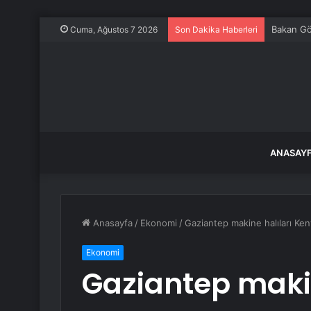
Bakan Gök
Cuma, Ağustos 7 2026
Son Dakika Haberleri
ANASAY
Anasayfa
/
Ekonomi
/
Gaziantep makine halıları Ken
Ekonomi
Gaziantep makin