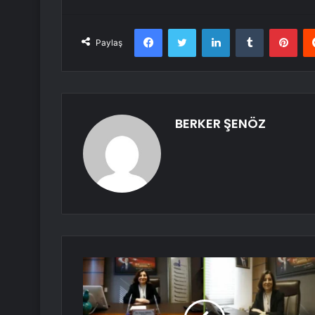
Facebook
Twitter
LinkedIn
Tumblr
Pint
Paylaş
BERKER ŞENÖZ