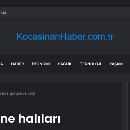
taş: Terörsüz Türkiye tarihi bir adımdır
FA
HABER
EKONOMI
SAĞLIK
TEKNOLOJI
YAŞAM
ya’da görücüye çıktı
e halıları