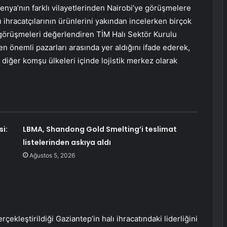
. Kenya’nın farklı vilayetlerinden Nairobi’ye görüşmelere
ı ihracatçılarının ürünlerini yakından incelerken birçok
li görüşmeleri değerlendiren TİM Halı Sektör Kurulu
en önemli pazarları arasında yer aldığını ifade ederek,
n diğer komşu ülkeleri içinde lojistik merkez olarak
i:
LBMA, Shandong Gold Smelting’i teslimat
listelerinden askıya aldı
Ağustos 5, 2026
kleştirildiği Gaziantep’in halı ihracatındaki liderliğini