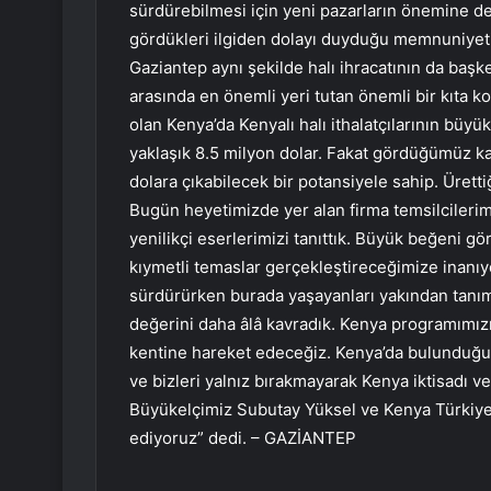
sürdürebilmesi için yeni pazarların önemine d
gördükleri ilgiden dolayı duyduğu memnuniyeti 
Gaziantep aynı şekilde halı ihracatının da baş
arasında en önemli yeri tutan önemli bir kıta k
olan Kenya’da Kenyalı halı ithalatçılarının büyü
yaklaşık 8.5 milyon dolar. Fakat gördüğümüz k
dolara çıkabilecek bir potansiyele sahip. Üretti
Bugün heyetimizde yer alan firma temsilcilerim
yenilikçi eserlerimizi tanıttık. Büyük beğeni g
kıymetli temaslar gerçekleştireceğimize inanıyor
sürdürürken burada yaşayanları yakından tanı
değerini daha âlâ kavradık. Kenya programımı
kentine hareket edeceğiz. Kenya’da bulunduğu
ve bizleri yalnız bırakmayarak Kenya iktisadı v
Büyükelçimiz Subutay Yüksel ve Kenya Türkiye B
ediyoruz” dedi. – GAZİANTEP