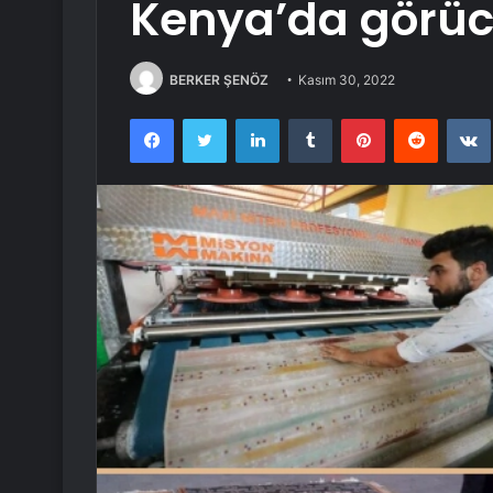
Kenya’da görüc
BERKER ŞENÖZ
Kasım 30, 2022
Facebook
Twitter
LinkedIn
Tumblr
Pinterest
Reddit