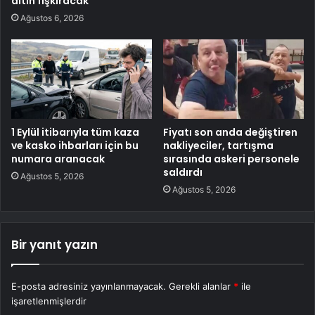
altın fışkıracak
Ağustos 6, 2026
1 Eylül itibarıyla tüm kaza
Fiyatı son anda değiştiren
ve kasko ihbarları için bu
nakliyeciler, tartışma
numara aranacak
sırasında askeri personele
saldırdı
Ağustos 5, 2026
Ağustos 5, 2026
Bir yanıt yazın
E-posta adresiniz yayınlanmayacak.
Gerekli alanlar
*
ile
işaretlenmişlerdir