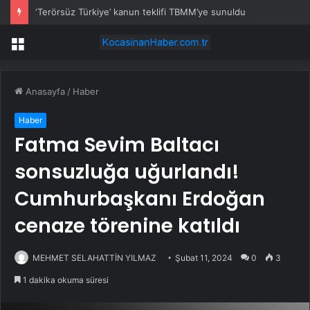
Temiz bir Maltepe için ekipler bu kez Altayçeşme’de sahada
Menü
Anasayfa
/
Haber
Haber
Fatma Sevim Baltacı
sonsuzluğa uğurlandı!
Cumhurbaşkanı Erdoğan
cenaze törenine katıldı
MEHMET SELAHATTİN YILMAZ
Şubat 11, 2024
0
3
1 dakika okuma süresi