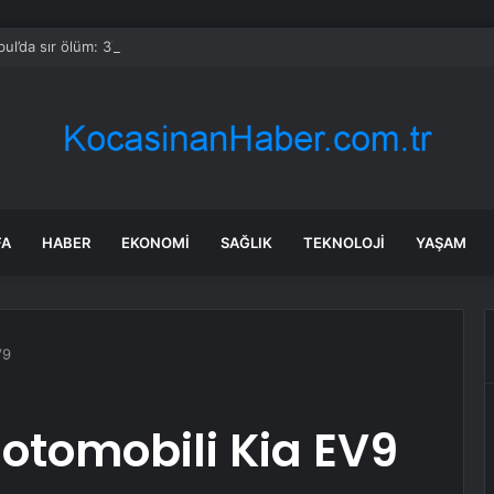
bul’da sır ölüm: 37 yaşındaki kadın savcının evinde ölü bulundu!
FA
HABER
EKONOMI
SAĞLIK
TEKNOLOJI
YAŞAM
V9
 otomobili Kia EV9