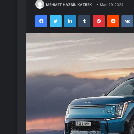
MEHMET HAZBİN KAZBEK
Mart 29, 2024
Facebook
Twitter
LinkedIn
Tumblr
Pinterest
Reddit