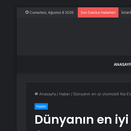
İstan
Cumartesi, Ağustos 8 2026
Son Dakika Haberleri
ANASAY
Anasayfa
/
Haber
/
Dünyanın en iyi otomobili Kia E
Haber
Dünyanın en iyi