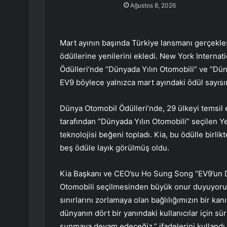
Ağustos 8, 2026
Mart ayının başında Türkiye lansmanı gerçekle
ödüllerine yenilerini ekledi. New York Intern
Ödülleri’nde “Dünyada Yılın Otomobili” ve “Düny
EV9 böylece yalnızca mart ayındaki ödül sayısı
Dünya Otomobil Ödülleri’nde, 29 ülkeyi temsil
tarafından “Dünyada Yılın Otomobili” seçilen Ye
teknolojisi beğeni topladı. Kia, bu ödülle birl
beş ödüle layık görülmüş oldu.
Kia Başkanı ve CEO’su Ho Sung Song “EV9’un Dü
Otomobili seçilmesinden büyük onur duyuyoruz
sınırlarını zorlamaya olan bağlılığımızın bir kan
dünyanın dört bir yanındaki kullanıcılar için 
sunmaya devam edeceğiz.” ifadelerini kullandı.