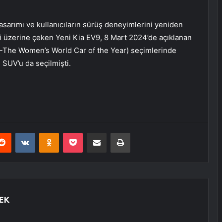
 tasarımı ve kullanıcıların sürüş deneyimlerini yeniden
eri üzerine çeken Yeni Kia EV9, 8 Mart 2024’de açıklanan
-The Women’s World Car of the Year) seçimlerinde
 SUV’u da seçilmişti.
erest
Reddit
VKontakte
Odnoklassniki
Pocket
E-Posta ile paylaş
Yazdır
EK