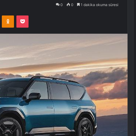
0
0
1 dakika okuma süresi
VKontakte
Odnoklassniki
Pocket