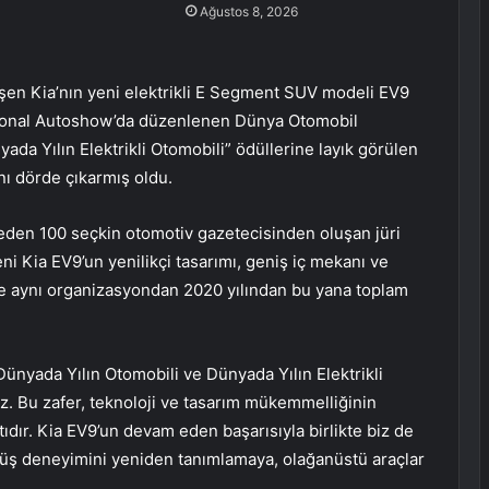
Ağustos 8, 2026
şen Kia’nın yeni elektrikli E Segment SUV modeli EV9
ational Autoshow’da düzenlenen Dünya Otomobil
ada Yılın Elektrikli Otomobili” ödüllerine layık görülen
nı dörde çıkarmış oldu.
 eden 100 seçkin otomotiv gazetecisinden oluşan jüri
ni Kia EV9’un yenilikçi tasarımı, geniş iç mekanı ve
ikte aynı organizasyondan 2020 yılından bu yana toplam
nyada Yılın Otomobili ve Dünyada Yılın Elektrikli
. Bu zafer, teknoloji ve tasarım mükemmelliğinin
ıtıdır. Kia EV9’un devam eden başarısıyla birlikte biz de
sürüş deneyimini yeniden tanımlamaya, olağanüstü araçlar