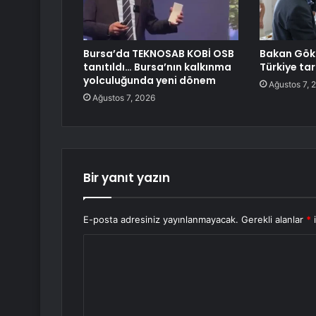
Bursa’da TEKNOSAB KOBİ OSB
Bakan Gökt
tanıtıldı… Bursa’nın kalkınma
Türkiye tar
yolculuğunda yeni dönem
Ağustos 7, 
Ağustos 7, 2026
Bir yanıt yazın
E-posta adresiniz yayınlanmayacak.
Gerekli alanlar
*
i
Y
o
r
u