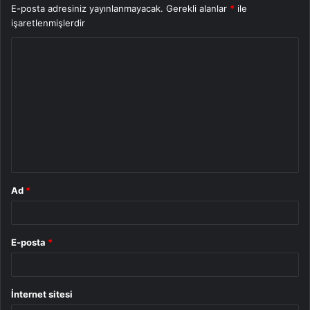
E-posta adresiniz yayınlanmayacak.
Gerekli alanlar
*
ile
işaretlenmişlerdir
Y
o
r
u
m
*
Ad
*
E-posta
*
İnternet sitesi