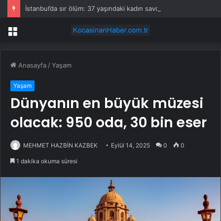
İstanbul’da sır ölüm: 37 yaşındaki kadın savcının evinde ölü bulundu!
Menü
Anasayfa
/
Yaşam
Yaşam
Dünyanın en büyük müzesi
olacak: 950 oda, 30 bin eser
MEHMET HAZBİN KAZBEK
Eylül 14, 2025
0
0
1 dakika okuma süresi