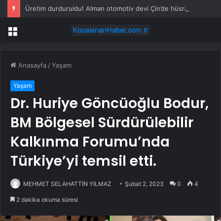
Üretim durduruldu! Alman otomotiv devi Çin’de hüsrana uğradı
Menü
Anasayfa
/
Yaşam
Yaşam
Dr. Huriye Göncüoğlu Bodur,
BM Bölgesel Sürdürülebilir
Kalkınma Forumu’nda
Türkiye’yi temsil etti.
MEHMET SELAHATTİN YILMAZ
Şubat 2, 2023
0
4
2 dakika okuma süresi