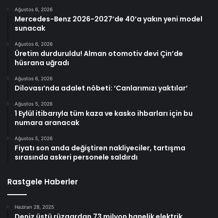
Ağustos 6, 2026
Mercedes-Benz 2026-2027’de 40’a yakın yeni model
sunacak
Ağustos 6, 2026
Üretim durduruldu! Alman otomotiv devi Çin’de
hüsrana uğradı
Ağustos 6, 2026
Dilovası’nda adalet nöbeti: ‘Canlarımızı yaktılar’
Ağustos 5, 2026
1 Eylül itibarıyla tüm kaza ve kasko ihbarları için bu
numara aranacak
Ağustos 5, 2026
Fiyatı son anda değiştiren nakliyeciler, tartışma
sırasında askeri personele saldırdı
Rastgele Haberler
Haziran 28, 2025
Deniz üstü rüzgardan 73 milyon hanelik elektrik