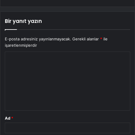
Bir yanıt yazın
E-posta adresiniz yayınlanmayacak.
Gerekli alanlar
*
ile
işaretlenmişlerdir
Y
o
r
u
m
*
Ad
*