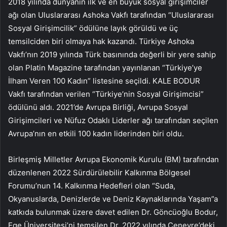
2018 yılında dünyanın ilk ve en büyük sosyal girişimciler
ağı olan Uluslararası Ashoka Vakfı tarafından “Uluslararası
Sosyal Girişimcilik” ödülüne layık görüldü ve üç
temsilciden biri olmaya hak kazandı. Türkiye Ashoka
Vakfı’nın 2019 yılında Türk basınında değerli bir yere sahip
olan Platin Magazine tarafından yayınlanan “Türkiye’ye
İlham Veren 100 Kadın” listesine seçildi. KALE BODUR
Vakfı tarafından verilen “Türkiye’nin Sosyal Girişimcisi”
ödülünü aldı. 2021’de Avrupa Birliği, Avrupa Sosyal
Girişimcileri ve Nüfuz Odaklı Liderler ağı tarafından seçilen
Avrupa’nın en etkili 100 kadın liderinden biri oldu.
Birleşmiş Milletler Avrupa Ekonomik Kurulu (BM) tarafından
düzenlenen 2022 Sürdürülebilir Kalkınma Bölgesel
Forumu’nun 14. Kalkınma Hedefleri olan “Suda,
Okyanuslarda, Denizlerde ve Deniz Kaynaklarında Yaşam”a
katkıda bulunmak üzere davet edilen Dr. Göncüoğlu Bodur,
Ege Üniversitesi’ni temsilen Dr. 2022 yılında Cenevre’deki