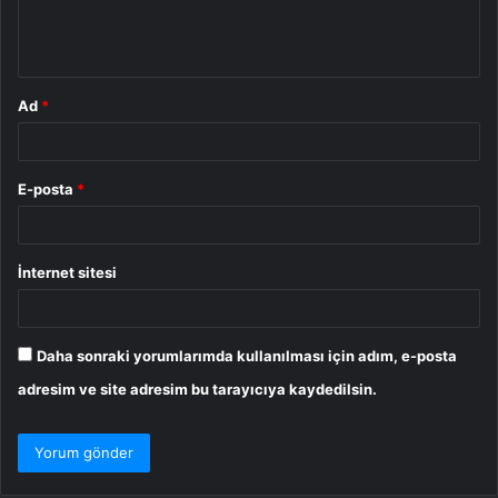
m
*
Ad
*
E-posta
*
İnternet sitesi
Daha sonraki yorumlarımda kullanılması için adım, e-posta
adresim ve site adresim bu tarayıcıya kaydedilsin.