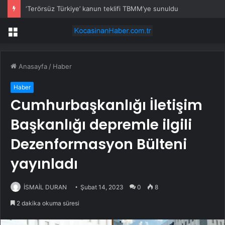
‘Terörsüz Türkiye’ kanun teklifi TBMM’ye sunuldu
Menü
Anasayfa
/
Haber
Haber
Cumhurbaşkanlığı İletişim
Başkanlığı depremle ilgili
Dezenformasyon Bülteni
yayınladı
İSMAİL DURAN
Şubat 14, 2023
0
8
2 dakika okuma süresi