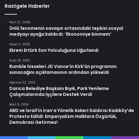
Rastgele Haberler
Mart 21, 2026
Ünlü fenomenin savaşın ortasındaki tepkisi sosyal
medyayı ayağa kaldırdı: ‘Ekonomiye binmem’
Nisan 2, 2026
Ekrem Ertürk Son Yolculuğuna Uğurlandı
Eylül 18, 2025
Rumble hisseleri JD Vance’in Kirk’ün programını
sunacağını açıklamasının ardından yükseldi
Ağustos 22, 2025
Darıca Belediye Başkanı Bıyık, Park Yenileme
Çalışmalarında İşçilere Destek Verdi
Mart 8, 2026
ABD ve İsrail’in İran’a Yönelik Askeri Saldırısı Kadıköy’de
Protesto Edildi: Emperyalizm Halklara Özgürlük,
Demokrasi Getirmez!