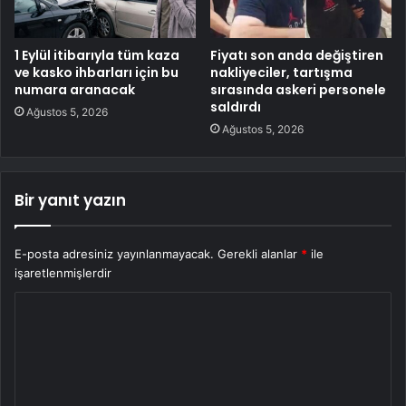
1 Eylül itibarıyla tüm kaza
Fiyatı son anda değiştiren
ve kasko ihbarları için bu
nakliyeciler, tartışma
numara aranacak
sırasında askeri personele
saldırdı
Ağustos 5, 2026
Ağustos 5, 2026
Bir yanıt yazın
E-posta adresiniz yayınlanmayacak.
Gerekli alanlar
*
ile
işaretlenmişlerdir
Y
o
r
u