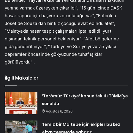
Bültende, “Tayvan ekibi tam enkaz altında kalan maktulün
yanına varmak üzereyken çıkarıldı”, “15 gün içinde DASK
hasar raporu için başvuru zorunluluğu var”, “Futbolcu
Josef de Souza dan bir kız çocuğu evlat edindi. afet”,
“Malatya’da hasar tespit çalışmaları iptal edildi, yurt
dışından teknik personel bekleniyor”, “Afet bölgelerine
gıda gönderilmiyor”, “Türkiye ve Suriye’yi vuran yıkıcı
depremler öncesinde gökyüzünde tuhaf ışıklar
görülüyordu” .
İlgili Makaleler
‘Terörsüz Türkiye’ kanun teklifi TBMM’ye
sunuldu
Ağustos 6, 2026
Temiz bir Maltepe için ekipler bu kez
Altayçeşme’de sahada