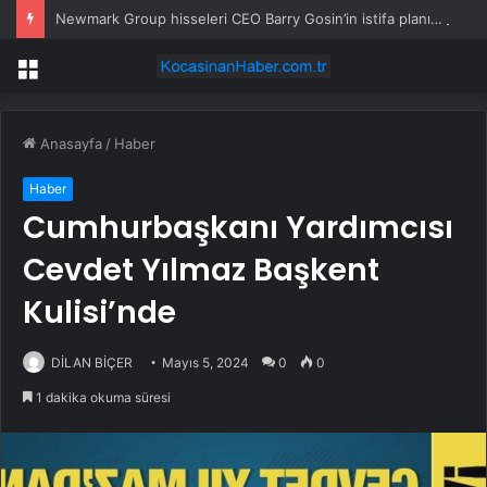
Newmark Group hisseleri CEO Barry Gosin’in istifa planıyla düştü
Menü
Anasayfa
/
Haber
Haber
Cumhurbaşkanı Yardımcısı
Cevdet Yılmaz Başkent
Kulisi’nde
DİLAN BİÇER
Mayıs 5, 2024
0
0
1 dakika okuma süresi