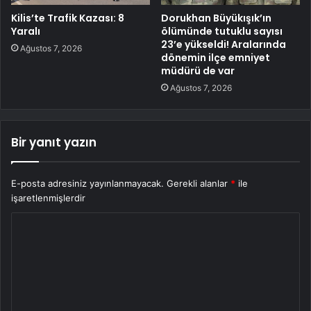
Kilis’te Trafik Kazası: 8
Dorukhan Büyükışık’ın
Yaralı
ölümünde tutuklu sayısı
23’e yükseldi! Aralarında
Ağustos 7, 2026
dönemin ilçe emniyet
müdürü de var
Ağustos 7, 2026
Bir yanıt yazın
E-posta adresiniz yayınlanmayacak.
Gerekli alanlar
*
ile
işaretlenmişlerdir
Y
o
r
u
m