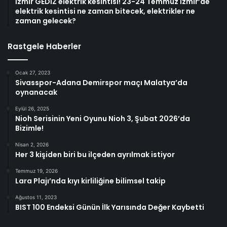
İzmir GEDİZ elektrik kesintisi! 23-24 Temmuz İzmir’de
elektrik kesintisi ne zaman bitecek, elektrikler ne
zaman gelecek?
Rastgele Haberler
Ocak 27, 2023
Sivasspor-Adana Demirspor maçı Malatya’da
oynanacak
Eylül 26, 2025
Nioh Serisinin Yeni Oyunu Nioh 3, Şubat 2026’da
Bizimle!
Nisan 2, 2026
Her 3 kişiden biri bu ilçeden ayrılmak istiyor
Temmuz 19, 2026
Lara Plajı’nda kıyı kirliliğine bilimsel takip
Ağustos 11, 2023
BIST 100 Endeksi Günün İlk Yarısında Değer Kaybetti