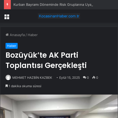
Kurban Bayramı Döneminde Risk Gruplarına Uyarılar
Menü
Anasayfa
/
Haber
Haber
Bozüyük’te AK Parti
Toplantısı Gerçekleşti
MEHMET HAZBİN KAZBEK
Eylül 15, 2025
0
0
1 dakika okuma süresi