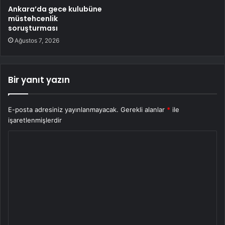
Ankara’da gece kulubüne
müstehcenlik
soruşturması
Ağustos 7, 2026
Bir yanıt yazın
E-posta adresiniz yayınlanmayacak.
Gerekli alanlar
*
ile
işaretlenmişlerdir
Y
o
r
u
m
*