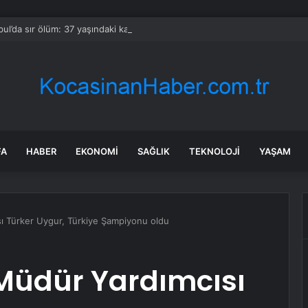
bul’da sır ölüm: 37 yaşındaki kadın savcının evinde ölü bulundu!
FA
HABER
EKONOMI
SAĞLIK
TEKNOLOJI
YAŞAM
sı Türker Uygur, Türkiye Şampiyonu oldu
 Müdür Yardımcısı