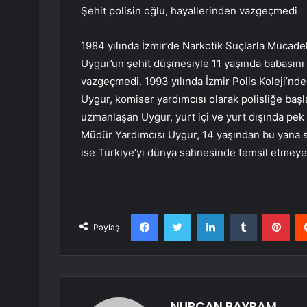
Şehit polisin oğlu, hayallerinden vazgeçmedi
1984 yılında İzmir’de Narkotik Suçlarla Müca
Uygur’un şehit düşmesiyle 11 yaşında babasını
vazgeçmedi. 1993 yılında İzmir Polis Koleji’nd
Uygur, komiser yardımcısı olarak polisliğe başl
uzmanlaşan Uygur, yurt içi ve yurt dışında pek 
Müdür Yardımcısı Uygur, 14 yaşından bu yana sp
ise Türkiye’yi dünya sahnesinde temsil etmeye
Facebook
Twitter
LinkedIn
Tumblr
Pint
Paylaş
NURCAN BAYRAM