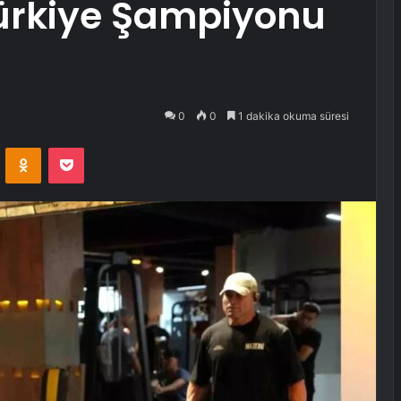
Türkiye Şampiyonu
0
0
1 dakika okuma süresi
VKontakte
Odnoklassniki
Pocket