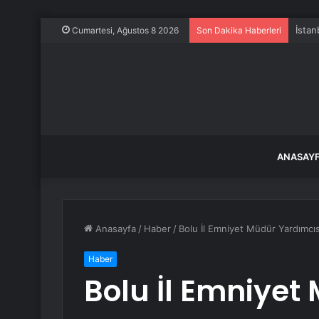
İstan
Cumartesi, Ağustos 8 2026
Son Dakika Haberleri
ANASAY
Anasayfa
/
Haber
/
Bolu İl Emniyet Müdür Yardımcı
Haber
Bolu İl Emniyet