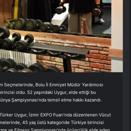
ım Seçmelerinde, Bolu İl Emniyet Müdür Yardımcısı
rincisi oldu. 52 yaşındaki Uygur, elde ettiği bu
Dünya Şampiyonası’nda temsil etme hakkı kazandı.
 Türker Uygur, İzmir EXPO Fuarı’nda düzenlenen Vücut
elerinde, 45 yaş üstü kategoride Türkiye birincisi
tirme ve Fitness Şampiyonası’nda üçüncülük elde eden