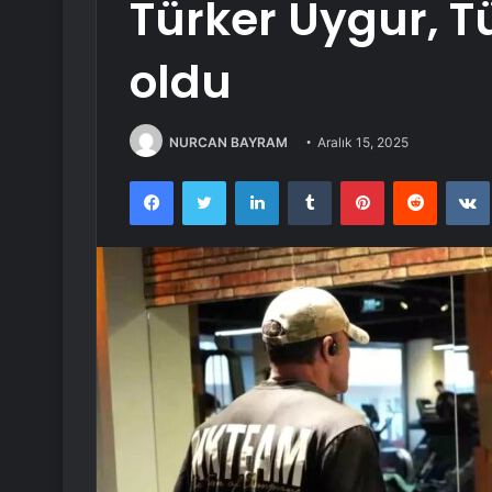
Türker Uygur, 
oldu
NURCAN BAYRAM
Aralık 15, 2025
Facebook
Twitter
LinkedIn
Tumblr
Pinterest
Reddit