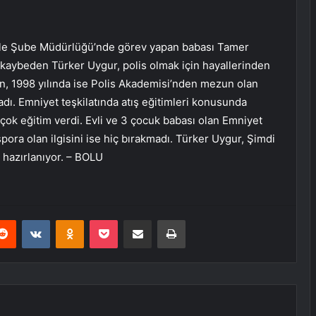
dele Şube Müdürlüğü’nde görev yapan babası Tamer
 kaybeden Türker Uygur, polis olmak için hayallerinden
en, 1998 yılında ise Polis Akademisi’nden mezun olan
adı. Emniyet teşkilatında atış eğitimleri konusunda
çok eğitim verdi. Evli ve 3 çocuk babası olan Emniyet
ora olan ilgisini ise hiç bırakmadı. Türker Uygur, Şimdi
 hazırlanıyor. – BOLU
erest
Reddit
VKontakte
Odnoklassniki
Pocket
E-Posta ile paylaş
Yazdır