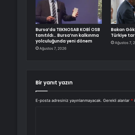
Bursa’da TEKNOSAB KOBİ OSB
Bakan Gökt
tanıtıldı… Bursa’nın kalkınma
Türkiye tar
yolculuğunda yeni dönem
Ağustos 7, 
Ağustos 7, 2026
Bir yanıt yazın
E-posta adresiniz yayınlanmayacak.
Gerekli alanlar
*
i
Y
o
r