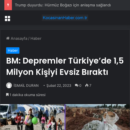
Trump duyurdu: Hürmüz Boğazı için anlaşma sağlandı
Menü
Anasayfa
/
Haber
Haber
BM: Depremler Türkiye’de 1,5
Milyon Kişiyi Evsiz Bıraktı
İSMAİL DURAN
Şubat 22, 2023
0
7
1 dakika okuma süresi