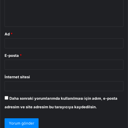
u
m
*
Ad
*
E-posta
*
İnternet sitesi
Daha sonraki yorumlarımda kullanılması için adım, e-posta
adresim ve site adresim bu tarayıcıya kaydedilsin.