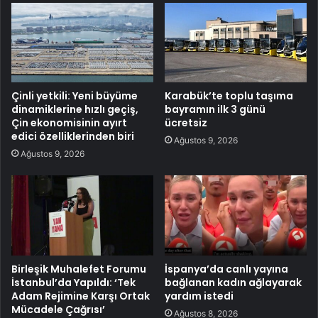
Çinli yetkili: Yeni büyüme
Karabük’te toplu taşıma
dinamiklerine hızlı geçiş,
bayramın ilk 3 günü
Çin ekonomisinin ayırt
ücretsiz
edici özelliklerinden biri
Ağustos 9, 2026
Ağustos 9, 2026
Birleşik Muhalefet Forumu
İspanya’da canlı yayına
İstanbul’da Yapıldı: ‘Tek
bağlanan kadın ağlayarak
Adam Rejimine Karşı Ortak
yardım istedi
Mücadele Çağrısı’
Ağustos 8, 2026