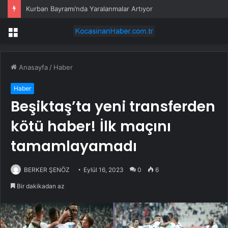
Kurban Bayramı’nda Yaralanmalar Artıyor
Menü
Anasayfa
/
Haber
Haber
Beşiktaş’ta yeni transferden
kötü haber! İlk maçını
tamamlayamadı
BERKER ŞENÖZ
Eylül 16, 2023
0
6
Bir dakikadan az