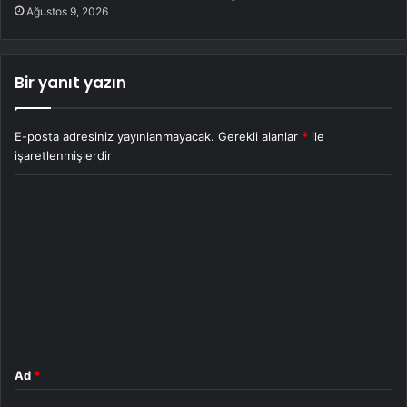
Ağustos 9, 2026
Bir yanıt yazın
E-posta adresiniz yayınlanmayacak.
Gerekli alanlar
*
ile
işaretlenmişlerdir
Y
o
r
u
m
*
Ad
*