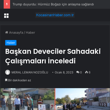
Trump duyurdu: Hürmüz Boğazı için anlaşma sağlandı
Menü
Anasayfa
/
Haber
Haber
Başkan Deveciler Sahadaki
Çalışmaları İnceledi
MERAL LEMAN NOZOĞLU
Ocak 8, 2023
0
6
Bir dakikadan az