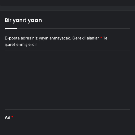
Bir yanıt yazın
E-posta adresiniz yayınlanmayacak.
Gerekli alanlar
*
ile
işaretlenmişlerdir
Y
o
r
u
m
*
Ad
*