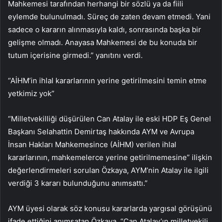
Mahkemesi tarafından herhangi bir sözlü ya da fiili
eylemde bulunulmadı. Süreç de zaten devam etmedi. Yani
sadece o kararın alınmasıyla kaldı, sonrasında başka bir
gelişme olmadı. Anayasa Mahkemesi de bu konuda bir
tutum içerisine girmedi.” yanıtını verdi.
“AİHM’in ihlal kararlarının yerine getirilmesini temin etme
yetkimiz yok”
“Milletvekilliği düşürülen Can Atalay ile eski HDP Eş Genel
Başkanı Selahattin Demirtaş hakkında AYM ve Avrupa
İnsan Hakları Mahkemesince (AİHM) verilen ihlal
kararlarının, mahkemelerce yerine getirilmemesine” ilişkin
değerlendirmeleri sorulan Özkaya, AYM’nin Atalay ile ilgili
verdiği 3 kararı bulunduğunu anımsattı.”
AYM üyesi olarak söz konusu kararlarda yargısal görüşünü
ifade ettiğini anımsatan Özkaya, “Can Atalay’ın milletvekili