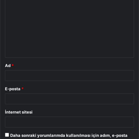
Y
o
r
u
m
*
Ad
*
E-posta
*
İnternet sitesi
Daha sonraki yorumlarımda kullanılması için adım, e-posta